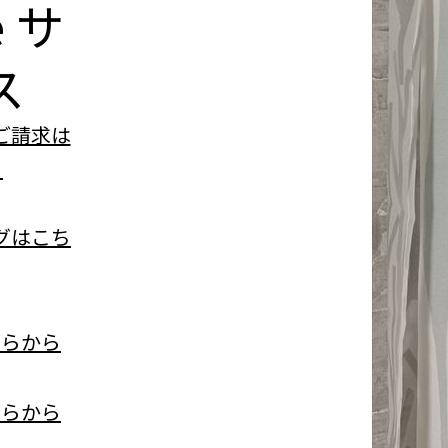
e
サ
ス