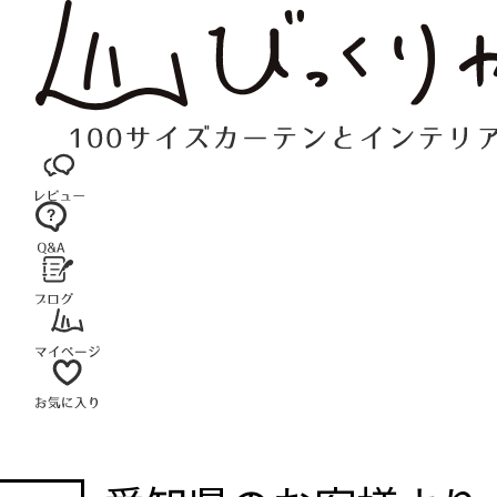
コ
ン
テ
ン
ツ
へ
ス
キ
ッ
プ