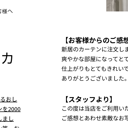
【お客様からのご感
新居のカーテンに注文し
n
カ
爽やかな部屋になってと
仕上がりもとてもきれい
ありがとうございました
【スタッフより】
べるおし
この度は当店をご利用い
を2000
ご感想とあわせ素敵なお
しまし