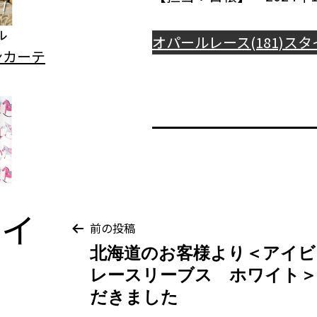
オパールレース(181)
スタ
テイ
投
前の投稿
北海道のお客様より＜アイビ
稿
レースリーブス ホワイト
だきました