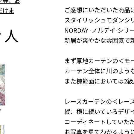
ン等、お
ご感想にいただいた商品
だけま
スタイリッシュモダンシ
r
人
NORDAY -ノルデイ-
新居が爽やかな雰囲気で新
まず厚地カーテンの＜モ
カーテン全体に川のよう
また機能面においては2
レースカーテンの＜レー
縦、横に続いているデザ
コーディネートしていた
お写真を見てわかるよう