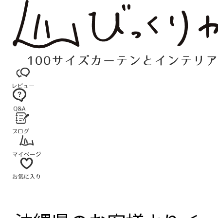
コ
ン
テ
ン
ツ
へ
ス
キ
ッ
プ