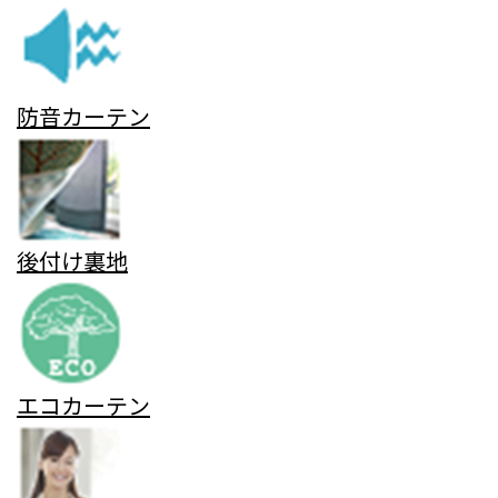
防音カーテン
後付け裏地
エコカーテン