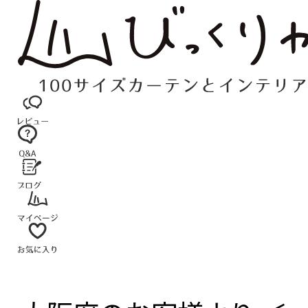
コ
ン
テ
ン
ツ
へ
ス
キ
ッ
プ