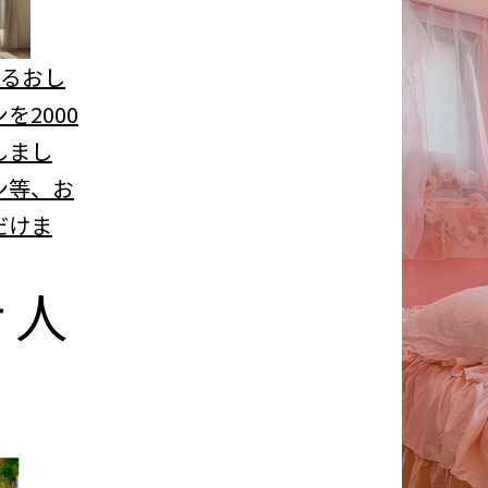
べるおし
を2000
しまし
ン等、お
だけま
r
人