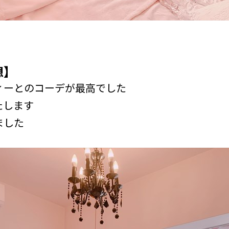
想】
ィーとのコーデが最高でした
たします
ました