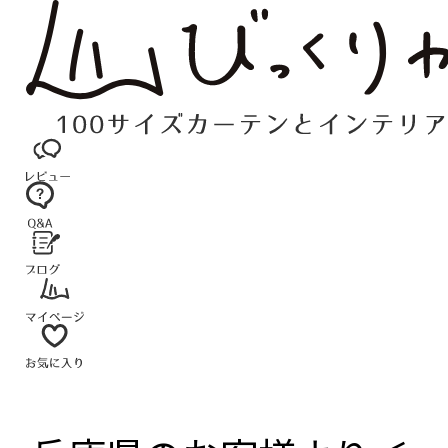
コ
ン
テ
ン
ツ
へ
ス
キ
ッ
プ