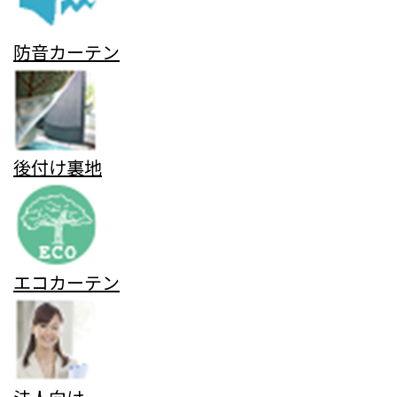
防音カーテン
後付け裏地
エコカーテン