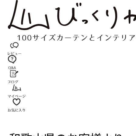
コ
ン
テ
ン
ツ
へ
ス
キ
ッ
プ