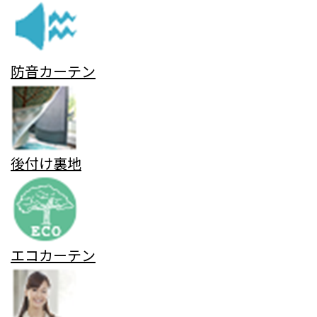
防音カーテン
後付け裏地
エコカーテン