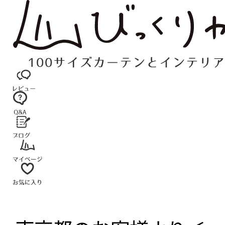
コ
ン
テ
ン
ツ
へ
ス
キ
ッ
プ