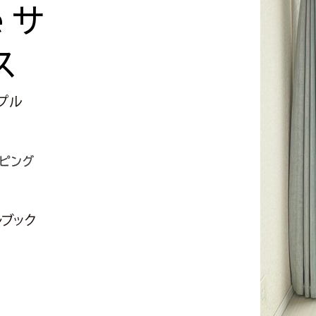
e
サ
ス