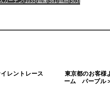
スカーテン(1035)
遮像(561)
遮熱(503)
サイレントレース
東京都のお客様
た
ーム パープル