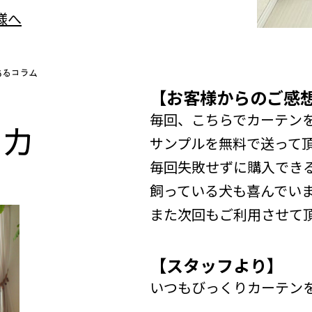
【お客様からのご感
毎回、こちらでカーテン
n
カ
サンプルを無料で送って
毎回失敗せずに購入でき
飼っている犬も喜んでい
また次回もご利用させて
【スタッフより】
いつもびっくりカーテン