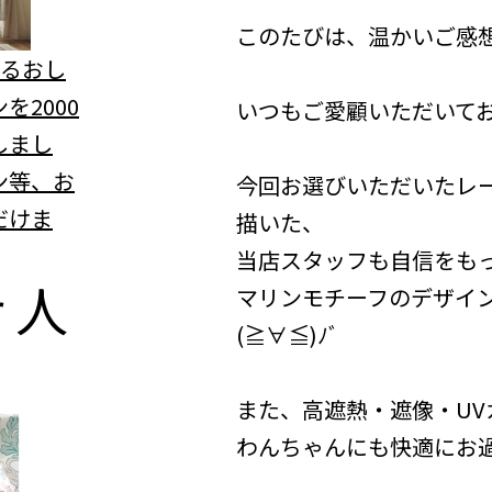
このたびは、温かいご感想
べるおし
を2000
いつもご愛顧いただいて
しまし
ン等、お
今回お選びいただいたレ
だけま
描いた、
当店スタッフも自信をも
r
人
マリンモチーフのデザイ
(≧∀≦)ﾉﾞ
また、高遮熱・遮像・U
わんちゃんにも快適にお過