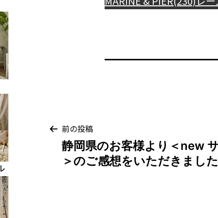
MARINE & PIER(230)
レー
投
前の投稿
静岡県のお客様より＜new 
稿
＞のご感想をいただきまし
ナ