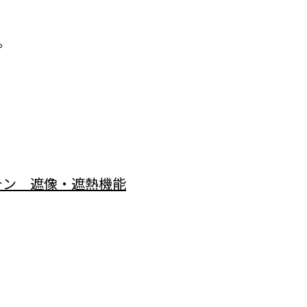
。
カーテン 遮像・遮熱機能