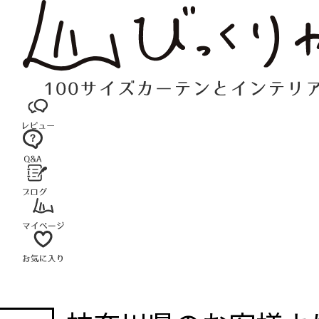
コ
ン
テ
ン
ツ
へ
ス
キ
ッ
プ