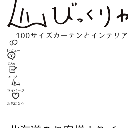
コ
ン
テ
ン
ツ
へ
ス
キ
ッ
プ