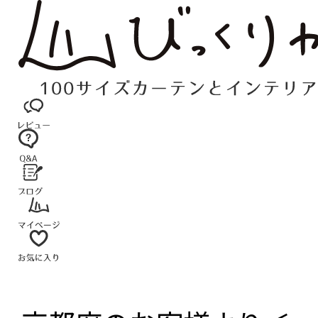
コ
ン
テ
ン
ツ
へ
ス
キ
ッ
プ