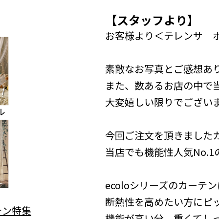
【スタッフより】
お客様より＜テレンサ 
素敵なお写真とご感想あ
また、数あるお店の中で
大変嬉しい限りでございます。
今回ご注文を頂きました
当店でも機能性人気No.1
ecoloシリーズのカーテ
断熱性を高めたい方にピ
機能が高い分、重くてしっか