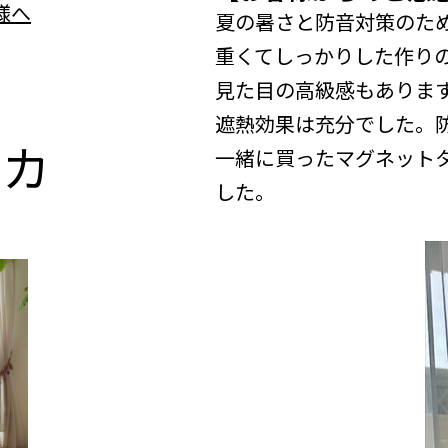
夏の暑さと防音対策のた
重くてしっかりした作り
見た目の高級感もありま
遮熱効果は充分でした。
n
カ
一緒に買ったマグネット
した。