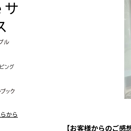
e
サ
ス
【お客様からのご感