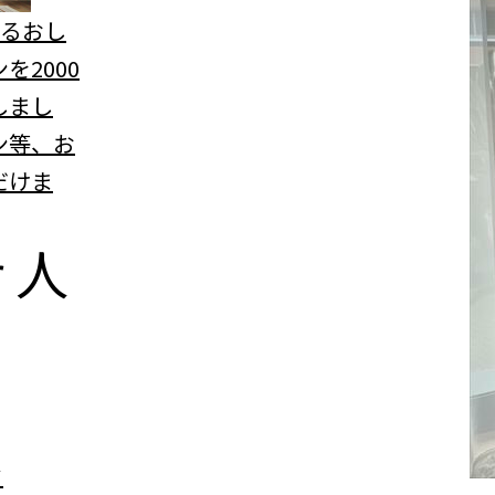
べるおし
を2000
しまし
ン等、お
だけま
r
人