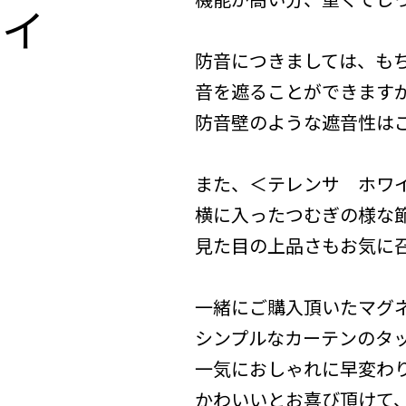
テイ
防音につきましては、も
音を遮ることができます
防音壁のような遮音性は
また、＜テレンサ ホワ
横に入ったつむぎの様な節が趣
見た目の上品さもお気に
一緒にご購入頂いたマグ
シンプルなカーテンのタ
一気におしゃれに早変わり
かわいいとお喜び頂けて