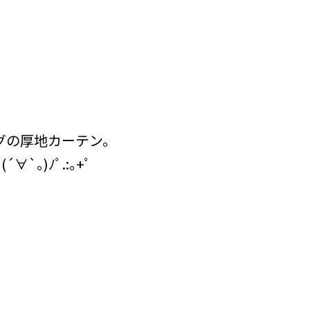
グの厚地カーテン。
｡)ﾉﾟ.:｡+ﾟ