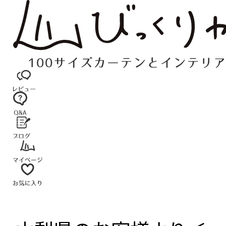
コ
ン
テ
ン
ツ
へ
ス
キ
ッ
プ