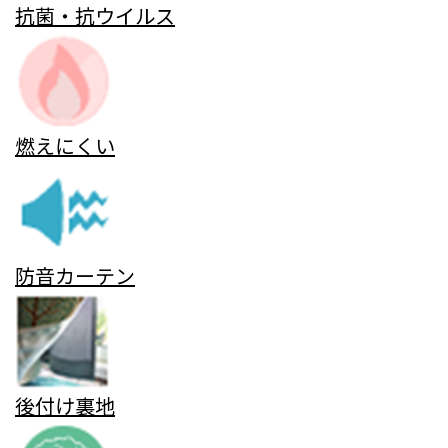
抗菌・抗ウイルス
燃えにくい
防音カーテン
後付け裏地