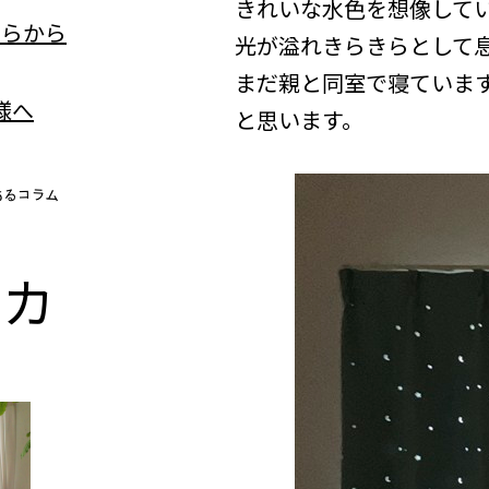
きれいな水色を想像して
光が溢れきらきらとして
まだ親と同室で寝ていま
と思います。
n
カ