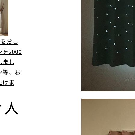
べるおし
を2000
しまし
ン等、お
だけま
r
人