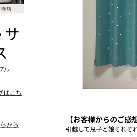
e
サ
ス
【お客様からのご感
引越して息子と娘それぞ