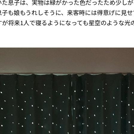
いた息子は、実物は緑がかった色だったため少しが
息子も娘もうれしそうに、来客時には得意げに見せ
すが将来1人で寝るようになっても星空のような光