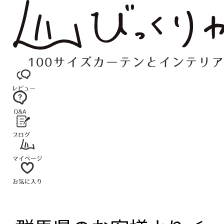
コ
ン
テ
ン
ツ
へ
ス
キ
ッ
プ