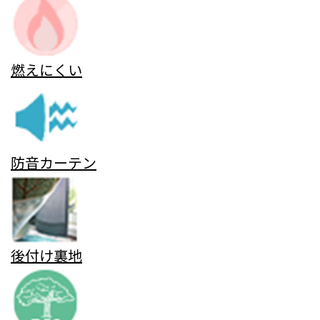
燃えにくい
防音カーテン
後付け裏地