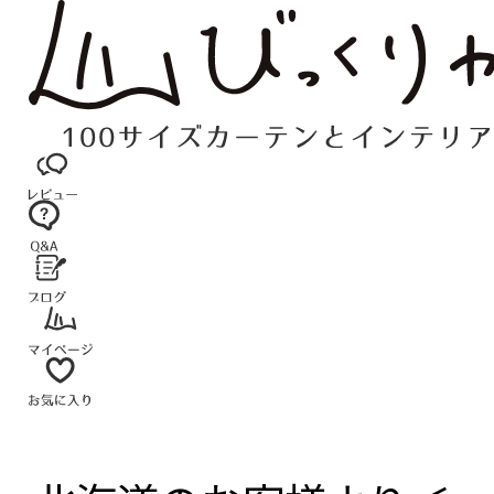
コ
ン
テ
ン
ツ
へ
ス
キ
ッ
プ