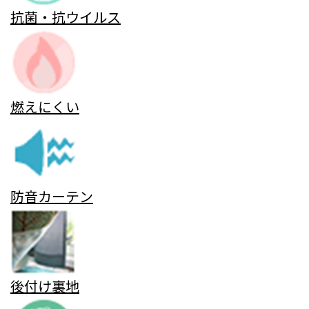
抗菌・抗ウイルス
燃えにくい
防音カーテン
後付け裏地