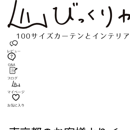
コ
ン
テ
ン
ツ
へ
ス
キ
ッ
プ