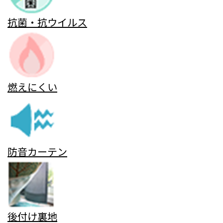
抗菌・抗ウイルス
燃えにくい
防音カーテン
後付け裏地