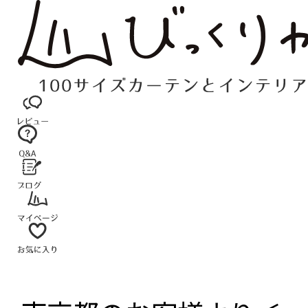
コ
ン
テ
ン
ツ
へ
ス
キ
ッ
プ