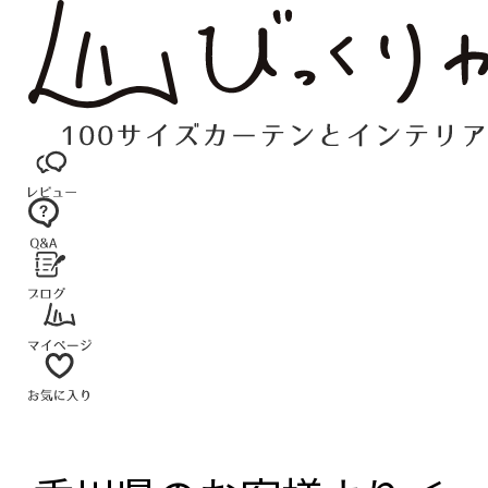
コ
ン
テ
ン
ツ
へ
ス
キ
ッ
プ