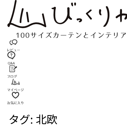
コ
ン
テ
ン
ツ
へ
ス
キ
ッ
プ
タグ:
北欧