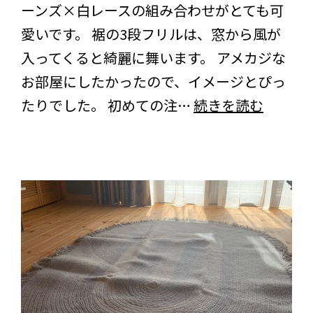
レ
ーンズ×白レースの組み合わせがとても可
ー
愛いです。 裾の3段フリルは、窓から風が
ス・
入ってくると綺麗に舞います。 アメカジな
シ
お部屋にしたかったので、イメージとぴっ
ー
東
たりでした。 初めての注…
続きを読む
ク
京
レ
都
ッ
に
ト
お
オ
住
メ
ま
ガ
い
＞
の
＜