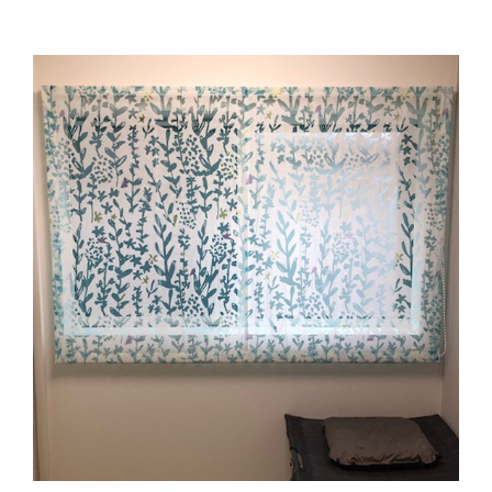
県
い
ュ
の
た
ー
お
だ
ド
客
き
ト
様
ま
リ
よ
し
プ
り
た
ル
＜
フ
ト
リ
ラ
ル
デ
＞
ィ
の
ツ
ご