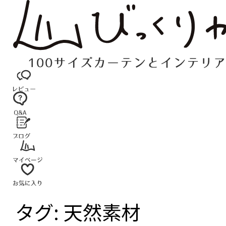
コ
ン
テ
ン
ツ
へ
ス
キ
ッ
プ
タグ:
天然素材