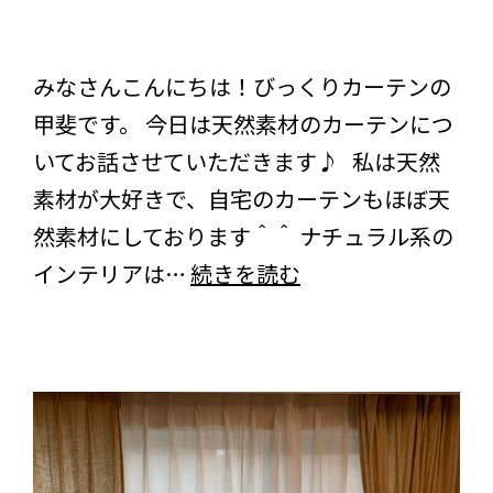
ーココハナ「スタッフの、ここだけのはなし」ー
い
スタッフブログ
コラム
て
みなさんこんにちは！びっくりカーテンの
の
甲斐です。 今日は天然素材のカーテンにつ
ご
いてお話させていただきます♪ 私は天然
紹
素材が大好きで、自宅のカーテンもほぼ天
介
然素材にしております＾＾ ナチュラル系の
～
コ
インテリアは…
続きを読む
コ
ハ
ナ
VOL.143
～