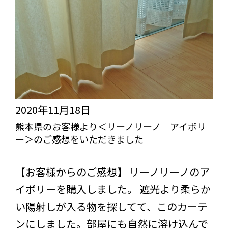
お
客
様
よ
り
＜
ホ
2020年11月18日
ッ
熊本県のお客様より＜リーノリーノ アイボリ
ー＞のご感想をいただきました
ト
ミ
びっくりカーテンの口コミ：MY LOVELY ROOM
【お客様からのご感想】 リーノリーノのア
ル
イボリーを購入しました。 遮光より柔らか
ク
い陽射しが入る物を探してて、このカーテ
＞
ンにしました。部屋にも自然に溶け込んで
＜