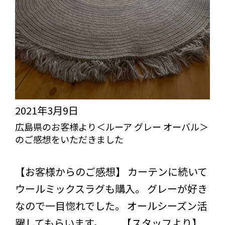
お
ワ
客
イ
様
ズ・
よ
グ
り
レ
＜
ー
ヒ
2021年3月9日
＞
ッ
広島県のお客様より＜ルーア グレー オーバル＞
の
のご感想をいただきました
コ
ご
リ
びっくりカーテンの口コミ：MY LOVELY ROOM
感
【お客様からのご感想】 カーテンに続いて
ー
想
ウールミックスラグも購入。 グレーが好き
デ
を
なので一目惚れでした。 オールシーズン活
ィ
い
躍してもらいます。 【スタッフより】