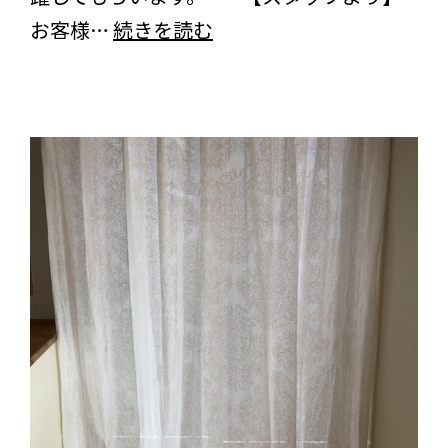
ー
た
広
お客様…
続きを読む
ン
だ
島
ト
き
県
リ
ま
の
プ
し
お
ル
た
客
フ
様
リ
よ
ル
り
サ
＜
ッ
ル
ク
ー
ス
ア
ブ