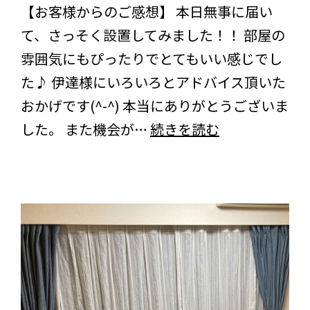
【お客様からのご感想】 本日無事に届い
ン
て、さっそく設置してみました！！ 部屋の
ト
雰囲気にもぴったりでとてもいい感じでし
に
た♪ 伊達様にいろいろとアドバイス頂いた
つ
おかげです(^-^) 本当にありがとうございま
い
大
した。 また機会が…
続きを読む
て
阪
～
府
の
お
客
様
よ