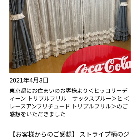
り
＜
モ
ン
タ
ン・
ナ
チ
2021年4月8日
ュ
東京都にお住まいのお客様より＜ヒッコリーデ
ィーン トリプルフリル サックスブルー＞と ＜
ラ
レースアンプリチュード トリプルフリル＞のご
ル
感想をいただきました
＞
びっくりカーテンの口コミ：MY LOVELY ROOM
＜
【お客様からのご感想】 ストライプ柄のジ