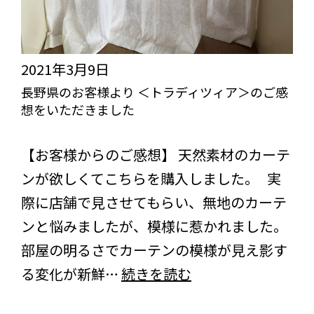
グ
ル
レ
ー
ー
＞
2021年3月9日
オ
と
長野県のお客様より ＜トラディツィア＞のご感
想をいただきました
ー
＜
バ
びっくりカーテンの口コミ：MY LOVELY ROOM
レ
【お客様からのご感想】 天然素材のカーテ
ル
ー
ンが欲しくてこちらを購入しました。 実
＞
ス
際に店舗で見させてもらい、無地のカーテ
の
ア
ンと悩みましたが、模様に惹かれました。
ご
ン
部屋の明るさでカーテンの模様が見え影す
感
プ
長
る変化が新鮮…
続きを読む
想
リ
野
を
チ