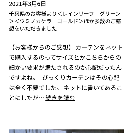
ィ
2021年3月6日
感
ア
千葉県のお客様より＜レインリーフ グリーン
想
＞＜ウミノカケラ ゴールド＞ほか多数のご感
＞
を
想をいただきました
の
い
びっくりカーテンの口コミ：MY LOVELY ROOM
ご
た
【お客様からのご感想】 カーテンをネット
感
だ
で購入するのってサイズとかこちらからの
想
き
細かい要求が満たされるのか心配だったん
を
ま
ですよね。 びっくりカーテンはその心配
い
し
は全く不要でした。 ネットに書いてあるこ
た
た
千
とにしたが…
続きを読む
だ
葉
き
県
ま
の
し