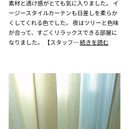
素材と透け感がとても気に入りました。 イ
想
だ
ージースタイルカーテンも日差しを柔らか
を
き
くしてくれる色でした。 夜はツリーと色味
い
ま
が合って、すごくリラックスできる部屋に
た
し
茨
なりました。 【スタッフ…
続きを読む
だ
た
城
き
県
ま
に
し
お
た
住
ま
い
の