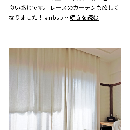
良い感じです。 レースのカーテンも欲しく
レ
熊
なりました！ &nbsp…
続きを読む
ー
本
ス・
県
ナ
の
チ
お
ュ
客
ラ
様
ル
よ
オ
り
メ
＜
ガ
リ
＞
ー
の