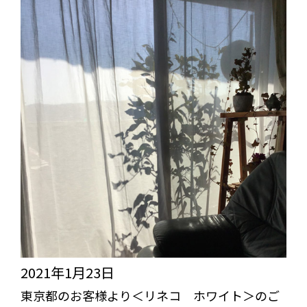
お
た
客
様
よ
り
＜
レ
イ
ン
リ
ー
フ
2021年1月23日
グ
東京都のお客様より＜リネコ ホワイト＞のご