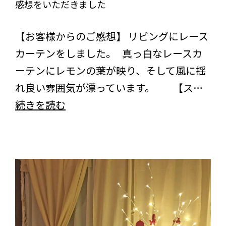
感想をいただきました
リ
ー
びっくりカーテンの口コミ：MY LOVELY ROOM
【お客様からのご感想】 リビングにレース
ン
カーテンをしました。 真っ白なレースカ
＞
ーテンにレモンの葉が映り、そして風に揺
＜
れ良い雰囲気が漂っています。 【ス…
ウ
東
続きを読む
ミ
京
ノ
都
カ
の
ケ
お
ラ
客
ゴ
様
ー
よ