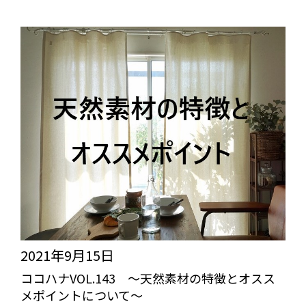
ナ
VOL.155
～
イ
レ
ギ
ュ
ラ
ー
縫
製
2021年9月15日
に
ココハナVOL.143 ～天然素材の特徴とオスス
メポイントについて～
つ