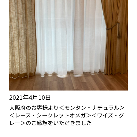
天
然
素
材
の
特
徴
と
オ
ス
2021年4月10日
ス
大阪府のお客様より＜モンタン・ナチュラル＞
＜レース・シークレットオメガ＞＜ワイズ・グ
メ
レー＞のご感想をいただきました
ポ
びっくりカーテンの口コミ：MY LOVELY ROOM
イ