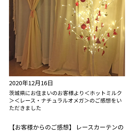
ル
り
ド
＜
＞
リ
ほ
ネ
か
コ
多
ホ
数
ワ
の
イ
ご
2020年12月16日
ト
感
茨城県にお住まいのお客様より＜ホットミルク
＞＜レース・ナチュラルオメガ＞のご感想をい
＞
想
ただきました
の
を
びっくりカーテンの口コミ：MY LOVELY ROOM
ご
い
【お客様からのご感想】 レースカーテンの
感
た