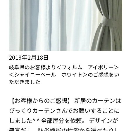
シ
ク
ャ
＞
イ
＜
ニ
ミ
ー
ッ
ベ
ク
2019年2月18日
ー
ス
岐阜県のお客様より＜フォルム アイボリー＞
＜シャイニーベール ホワイト＞のご感想をい
ル
ビ
ただきました
ホ
ー
びっくりカーテンの口コミ：MY LOVELY ROOM
ワ
ズ
【お客様からのご感想】 新居のカーテンは
イ
ゴ
びっくりカーテンさんでお願いすることに
ト
ー
しました^ ^ 全部屋分を依頼。 デザインが
＞
ル
豊富だし、防炎機能の性能から選べたりし