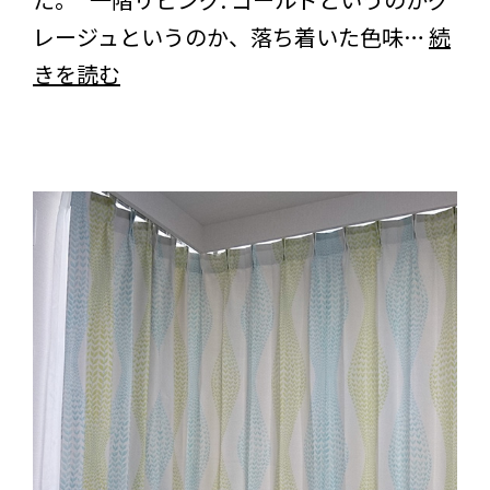
ご
レージュというのか、落ち着いた色味…
続
感
兵
きを読む
想
庫
を
県
い
の
た
お
だ
客
き
様
ま
よ
し
り
た
＜
は
な