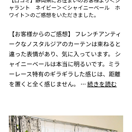
【口コミ】静岡県にお住まいのお客様より＜シ
ャラント ネイビー＞＜シャイニーベール ホ
し
＜
ワイト＞のご感想をいただきました。
た
シ
びっくりカーテンの口コミ：MY LOVELY ROOM
エ
【お客様からのご感想】 フレンチアンティ
ークなノスタルジアのカーテンは束ねると
グ
違った表情があり、気に入っています。 シ
リ
ャイニーベールは本当に明るいです。ミラ
ー
ーレース特有のギラギラした感じは、距離
ン
【口
を置くと全く感じません。 …
続きを読む
＞
コ
＜
ミ】
ハ
静
ニ
岡
カ