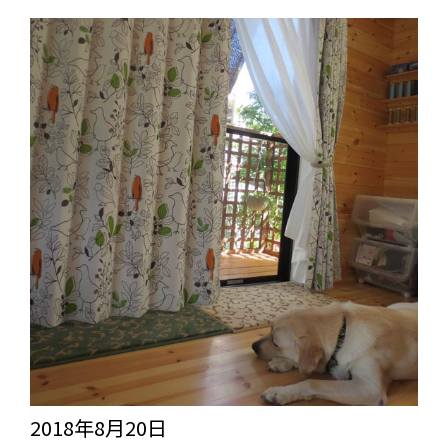
徳
シ
島
ャ
県
イ
に
ニ
お
ー
住
ベ
ま
ー
い
ル
の
ホ
お
ワ
客
イ
様
ト
よ
2018年8月20日
＞