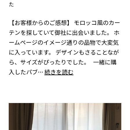
た
い
デ
た
びっくりカーテンの口コミ：MY LOVELY ROOM
ィ
【お客様からのご感想】 モロッコ風のカー
だ
ナ
テンを探していて御社に出会いました。 ホ
き
デ
ームページのイメージ通りの品物で大変気
ま
ィ
に入っています。 デザインもさることなが
し
ー
ら、サイズがぴったりでした。 一緒に購
た
プ
【口
入したパブ…
続きを読む
＞
コ
＜
ミ】
レ
神
ー
奈
ス
川
マ