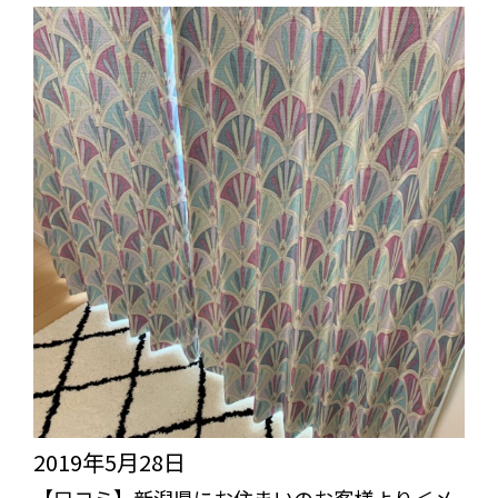
ド
葉
＜
県
生
に
地：
お
エ
住
ル
ま
ム
い
ベ
の
ー
お
ジ
客
ュ、
様
シ
よ
2019年5月28日
ャ
り