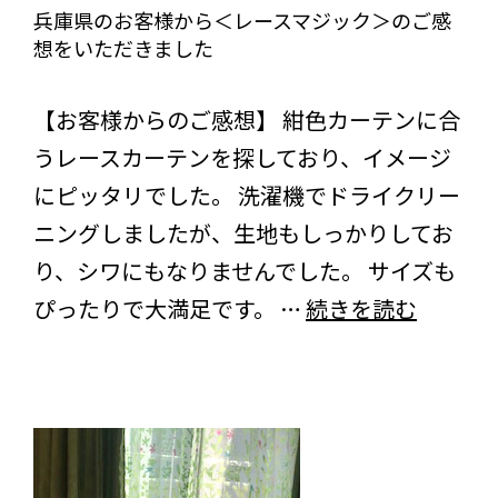
ク
き
兵庫県のお客様から＜レースマジック＞のご感
想をいただきました
＞
ま
の
びっくりカーテンの口コミ：MY LOVELY ROOM
し
【お客様からのご感想】 紺色カーテンに合
ご
た
うレースカーテンを探しており、イメージ
感
にピッタリでした。 洗濯機でドライクリー
想
ニングしましたが、生地もしっかりしてお
を
り、シワにもなりませんでした。 サイズも
い
兵
ぴったりで大満足です。 …
続きを読む
た
庫
だ
県
き
の
ま
お
し
客