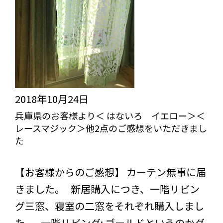
た
様
か
ら
＜
レ
2018年10月24日
ー
兵庫県のお客様より＜ はないろ イエロー＞＜
ス
レースマジック＞他2点のご感想をいただきまし
マ
た
ジ
びっくりカーテンの口コミ：MY LOVELY ROOM
ッ
【お客様からのご感想】 カーテン無事に届
ク
きました。 新居購入につき、一階リビン
＞
グ三窓、寝室の二窓をそれぞれ購入しまし
の
た。 一階リビング: ゴールドというのかグ