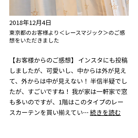
を
グ
い
レ
2018年12月4日
た
ー
東京都のお客様より＜レースマジック＞のご感
だ
想をいただきました
＞
き
＜
びっくりカーテンの口コミ：MY LOVELY ROOM
ま
【お客様からのご感想】 インスタにも投稿
シ
し
しましたが、可愛いし、中からは外が見え
ャ
た
て、外からは中が見えない！ 半信半疑でし
イ
たが、すごいですね！ 我が家は一軒家で窓
ニ
も多いのですが、1階はこのタイプのレー
ー
東
スカーテンを買い揃えてい…
続きを読む
ベ
京
ー
都
ル