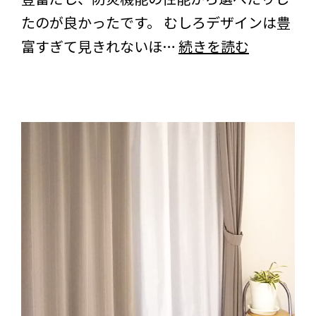
の
ド
たのが良かったです。 むしろデザインは豊
ご
＞
岐
富すぎて見きれないほ…
続きを読む
感
の
阜
想
ご
県
を
感
の
い
想
お
た
を
客
だ
い
様
き
た
よ
ま
だ
り
し
き
＜
た
ま
フ
し
ォ