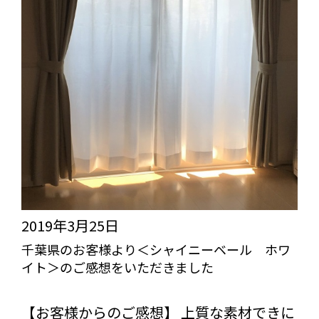
県
ジ
に
ッ
お
ク
住
＞
ま
の
い
ご
の
感
お
想
客
を
様
2019年3月25日
い
よ
千葉県のお客様より＜シャイニーベール ホワ
た
イト＞のご感想をいただきました
り
だ
＜
びっくりカーテンの口コミ：MY LOVELY ROOM
き
【お客様からのご感想】 上質な素材できに
ア