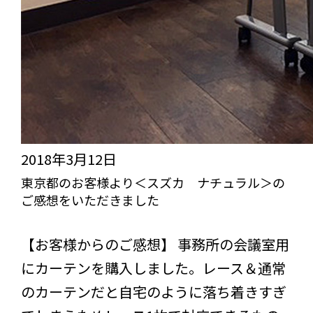
の
ス
想
ご
マ
を
感
ジ
い
想
ッ
た
を
ク
だ
い
＞
き
た
他
ま
2018年3月12日
だ
の
し
東京都のお客様より＜スズカ ナチュラル＞の
き
お
ご感想をいただきました
た。
ま
写
びっくりカーテンの口コミ：MY LOVELY ROOM
し
真・
【お客様からのご感想】 事務所の会議室用
た
ご
にカーテンを購入しました。レース＆通常
感
のカーテンだと自宅のように落ち着きすぎ
想