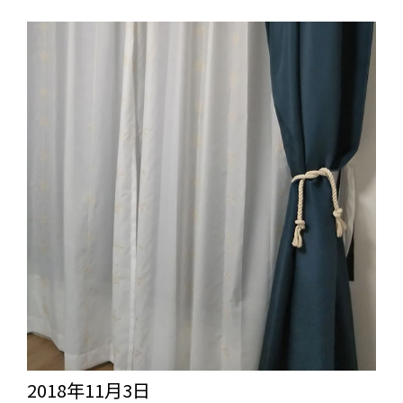
の
ホ
お
ワ
客
イ
様
ト
よ
＞
り
の
＜
ご
レ
感
ー
想
ス
を
マ
い
ジ
た
ッ
だ
2018年11月3日