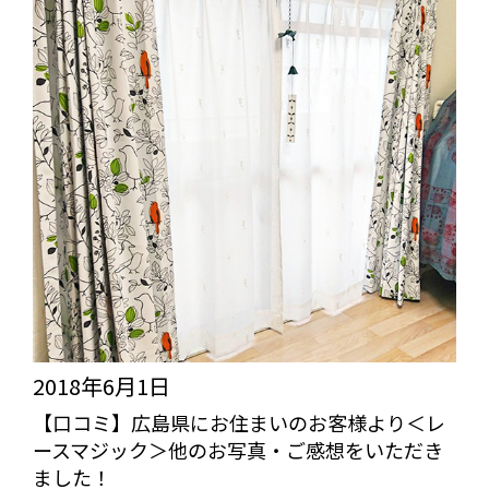
県
ム
に
ス
お
ク
住
リ
ま
ー
い
の
の
お
ど
客
か
様
＞
よ
2018年6月1日
＜
り
【口コミ】広島県にお住まいのお客様より＜レ
シ
ースマジック＞他のお写真・ご感想をいただき
＜
ャ
ました！
シ