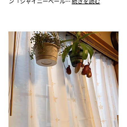
愛
ン『シャイニーベール…
続きを読む
ー
知
ベ
県
ー
の
ル
お
ホ
客
ワ
様
イ
よ
ト
り
＞
＜
の
ク
ご
リ
感
ー
想
ク