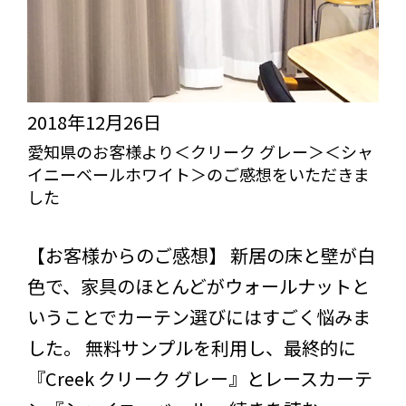
た
ル
ム
ア
イ
2018年12月26日
ボ
愛知県のお客様より＜クリーク グレー＞＜シャ
イニーベールホワイト＞のご感想をいただきま
リ
した
ー
びっくりカーテンの口コミ：MY LOVELY ROOM
＞
【お客様からのご感想】 新居の床と壁が白
＜
色で、家具のほとんどがウォールナットと
シ
いうことでカーテン選びにはすごく悩みま
ャ
した。 無料サンプルを利用し、最終的に
イ
『Creek クリーク グレー』とレースカーテ
ニ