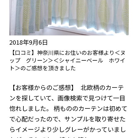
い
ろ
イ
エ
2018年9月6日
ロ
【口コミ】神奈川県にお住いのお客様より＜ヌ
ップ グリーン＞＜シャイニーベール ホワイ
ー
ト＞のご感想を頂きました
＞
びっくりカーテンの口コミ：MY LOVELY ROOM
＜
【お客様からのご感想】 北欧柄のカーテ
レ
ンを探していて、画像検索で見つけて一目
ー
惚れしました。 柄もののカーテンは初めて
ス
で心配だったので、サンプルを取り寄せた
マ
らイメージより少しグレーがかっていまし
ジ