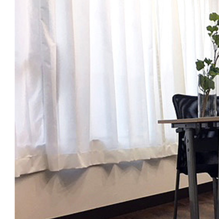
リ
お
ニ
ニ
住
ー
テ
ま
ベ
ィ
い
ー
シ
の
ル
ン
お
ホ
プ
客
ワ
ル
様
イ
タ
よ
ト
ッ
り
＞
セ
＜
の
ル
レ
ご
＞
ー
感