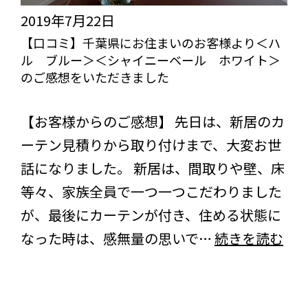
よ
2019年7月22日
り
【口コミ】千葉県にお住まいのお客様より＜ハ
ル ブルー＞＜シャイニーベール ホワイト＞
チ
のご感想をいただきました
ェ
びっくりカーテンの口コミ：MY LOVELY ROOM
ー
【お客様からのご感想】 先日は、新居のカ
ン
ーテン見積りから取り付けまで、大変お世
式
話になりました。 新居は、間取りや壁、床
ダ
等々、家族全員で一つ一つこだわりました
ブ
が、最後にカーテンが付き、住める状態に
ル
【
なった時は、感無量の思いで…
続きを読む
シ
コ
ェ
ミ
ー
千