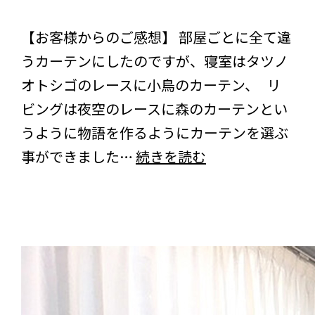
イ
びっくりカーテンの口コミ：MY LOVELY ROOM
ャ
ニ
【お客様からのご感想】 部屋ごとに全て違
ラ
ー
うカーテンにしたのですが、寝室はタツノ
ン
ベ
オトシゴのレースに小鳥のカーテン、 リ
ト
ー
ビングは夜空のレースに森のカーテンとい
ネ
うように物語を作るようにカーテンを選ぶ
イ
ホ
【口
事ができました…
続きを読む
ビ
ワ
コ
ー
イ
ミ】
＞
ト
広
＜
＞
島
シ
＜
県
ャ
ト
に
イ