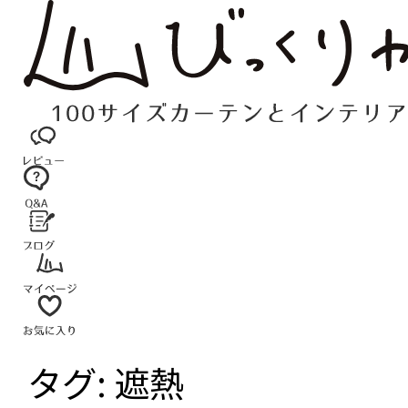
コ
ン
テ
ン
ツ
へ
ス
キ
ッ
プ
タグ:
遮熱