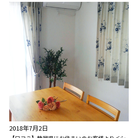
ノ
岡
ン
県
＞
に
の
お
ご
住
感
ま
想
い
を
の
い
お
た
客
だ
様
き
よ
2018年7月2日
ま
り