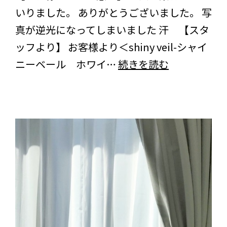
ま
いりました。 ありがとうございました。 写
ク
し
真が逆光になってしまいました 汗 【スタ
ル
た
ッフより】 お客様より＜shiny veil-シャイ
ブ
千
ニーベール ホワイ…
続きを読む
ル
葉
ー
県
＞
の
＜
お
レ
客
ー
様
ス
よ
マ
り
ジ
＜
ッ