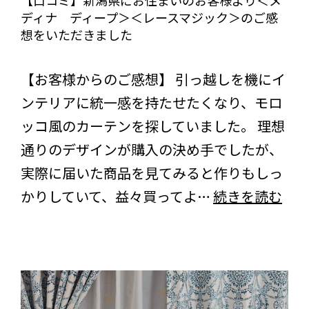
【口コミ】新潟県にお住まいのお客様より＜メ
イ
ディナ ディープ＞＜レースマジック＞のご感
＜
ニ
想をいただきました
ハ
ー
びっくりカーテンの口コミ：MY LOVELY ROOM
ベ
【お客様からのご感想】 引っ越しを機にイ
ブ
ー
ンテリアに統一感を持たせたくなり、モロ
ル
ル
ッコ風のカーテンを探していました。 理想
ー
ホ
通りのデザインが購入の決め手でしたが、
＞
ワ
実際に届いた商品を見てみると作りもしっ
＜
イ
【口
かりしていて、益々買ってよ…
続きを読む
シ
ト
コ
ャ
＞
ミ】
イ
の
新
ニ
ご
潟
ー