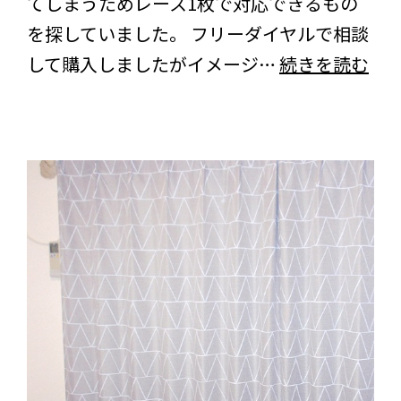
てしまうためレース1枚で対応できるもの
を
を探していました。 フリーダイヤルで相談
い
東
して購入しましたがイメージ…
続きを読む
た
京
だ
都
き
の
ま
お
し
客
た！
様
よ
り
＜
ス
ズ