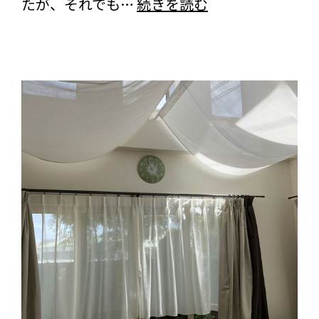
【口
たが、それでも…
続きを読む
ッ
コ
ク
ミ】
＞
神
他
奈
2
川
点
県
の
に
ご
お
感
住
想
い
を
の
い
お
た
客