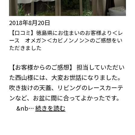
だ
様
き
よ
2018年8月20日
ま
り
【口コミ】徳島県にお住まいのお客様より＜レ
し
ース オメガ＞＜カビノンノン＞のご感想をい
＜
た
ただきました
ヌ
びっくりカーテンの口コミ：MY LOVELY ROOM
ッ
【お客様からのご感想】 担当していただい
プ
た西山様には、大変お世話になりました。
グ
吹き抜けの天蓋、リビングのレースカーテ
リ
ンなど、お盆に間に合ってよかったです。
ー
【口
&nb…
続きを読む
ン
コ
＞
ミ】
＜