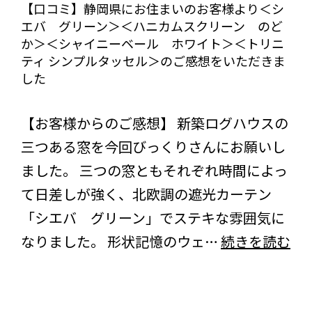
り
【口コミ】静岡県にお住まいのお客様より＜シ
の
エバ グリーン＞＜ハニカムスクリーン のど
＜
ご
か＞＜シャイニーベール ホワイト＞＜トリニ
レ
ティ シンプルタッセル＞のご感想をいただきま
感
ー
した
想
ス
びっくりカーテンの口コミ：MY LOVELY ROOM
を
オ
【お客様からのご感想】 新築ログハウスの
頂
メ
三つある窓を今回びっくりさんにお願いし
き
ガ
ました。 三つの窓ともそれぞれ時間によっ
ま
＞
て日差しが強く、北欧調の遮光カーテン
し
＜
「シエバ グリーン」でステキな雰囲気に
た
カ
【
なりました。 形状記憶のウェ…
続きを読む
ビ
コ
ノ
ミ
ン
静