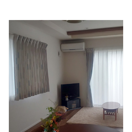
ミ】
東
京
都
に
お
住
ま
い
の
お
客
様