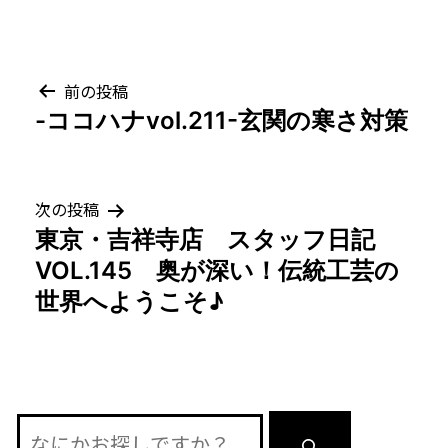
投
前の投稿
-ココハナvol.211-玄関の寒さ対策
稿
ナ
次の投稿
ビ
東京・吉祥寺店 スタッフ日記
ゲ
VOL.145 奥が深い！伝統工芸の
世界へようこそ♪
ー
シ
ョ