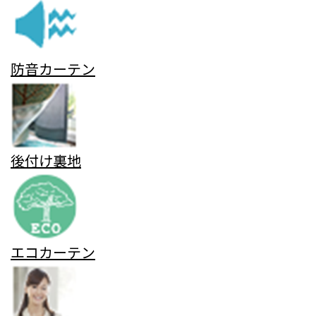
防音カーテン
後付け裏地
エコカーテン