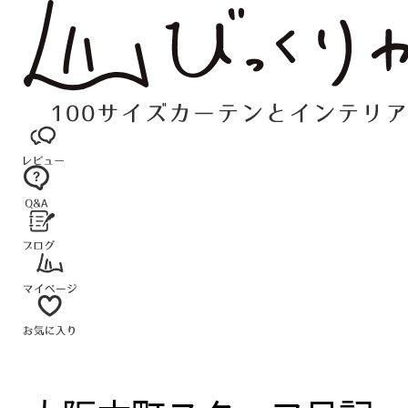
コ
ン
テ
ン
ツ
へ
ス
キ
ッ
プ