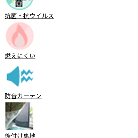
抗菌・抗ウイルス
燃えにくい
防音カーテン
後付け裏地