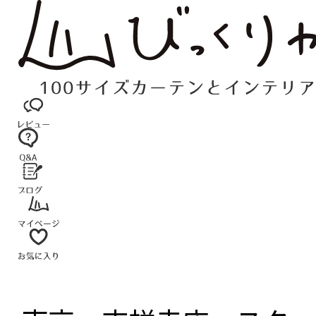
コ
ン
テ
ン
ツ
へ
ス
キ
ッ
プ