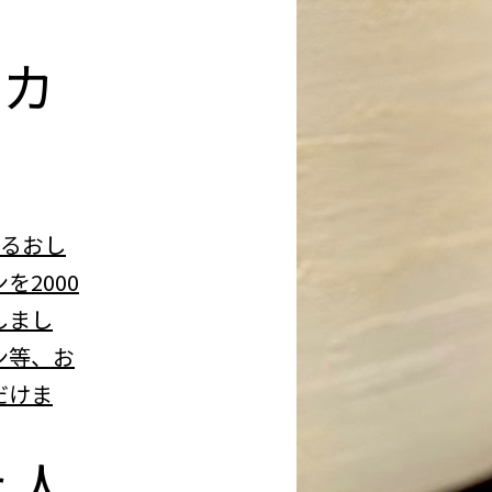
n
カ
べるおし
を2000
しまし
ン等、お
だけま
r
人