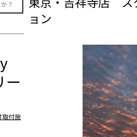
東京・吉祥寺店 スタ
ョン
n
ry
リー
寸取付施