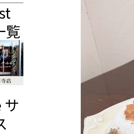
st
一覧
e
サ
ス