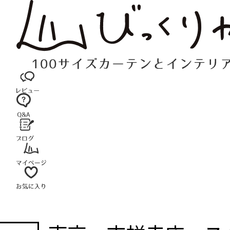
コ
ン
テ
ン
ツ
へ
ス
キ
ッ
プ