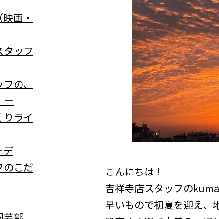
（映画・
スタッフ
ッフの、
」ー
くりライ
ーデ
フのこだ
こんにちは！
吉祥寺店スタッフのkum
早いもので初夏を迎え、
園芸部