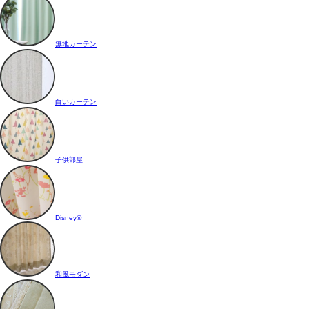
無地カーテン
白いカーテン
子供部屋
Disney®
和風モダン