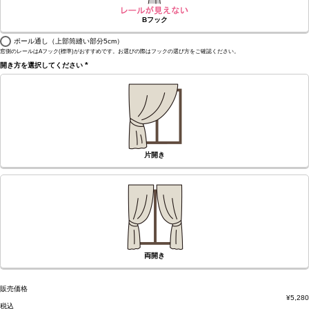
Bフック
ポール通し（上部筒縫い部分5cm）
窓側のレールはAフック(標準)がおすすめです。お選びの際はフックの選び方をご確認ください。
開き方を選択してください
(必
須)
片開き
両開き
販売価格
¥
5,280
税込