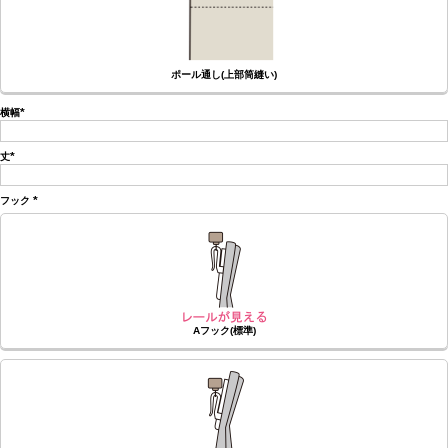
ポール通し(上部筒縫い)
横幅
(必
須)
丈
(必
須)
フック
(必
須)
Aフック(標準)