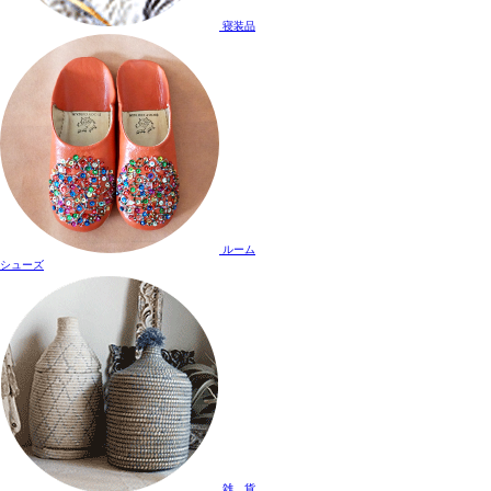
寝装品
ルーム
シューズ
雑 貨