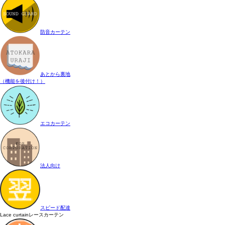
防音カーテン
あとから裏地
（機能を後付け！）
エコカーテン
法人向け
スピード配達
Lace curtain
レースカーテン