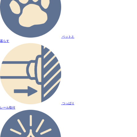
ペットと
暮らす
つっぱり
レール取付