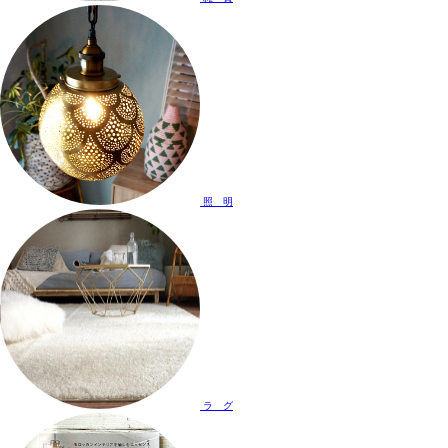
照 明
ラ グ