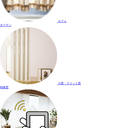
カフェ
カーテン
小窓・スリット窓
特殊窓