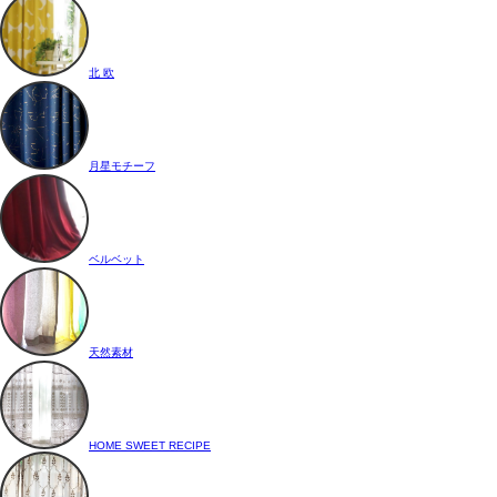
北 欧
月星モチーフ
ベルベット
天然素材
HOME SWEET RECIPE