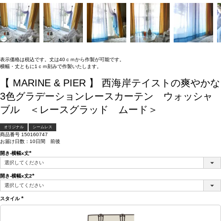
表示価格は税込です。丈は40ｃｍから作製が可能です。
横幅・丈ともに1ｃｍ刻みで作製いたします。
【 MARINE & PIER 】 西海岸テイストの爽やかな
3色グラデーションレースカーテン ウォッシャ
ブル ＜レースグラッド ムード＞
オリジナル
シームレス
商品番号
150160747
お届け日数：10日間 前後
開き-横幅x丈
(必
須)
開き-横幅x丈2
(必
須)
スタイル
(必
須)