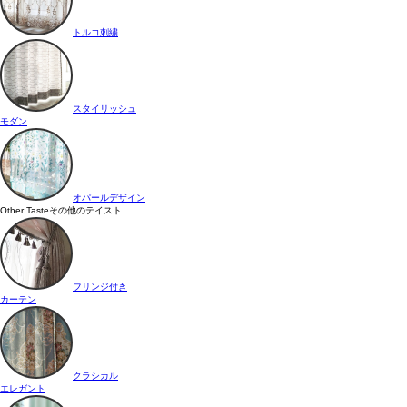
トルコ刺繍
スタイリッシュ
モダン
オパールデザイン
Other Taste
その他のテイスト
フリンジ付き
カーテン
クラシカル
エレガント