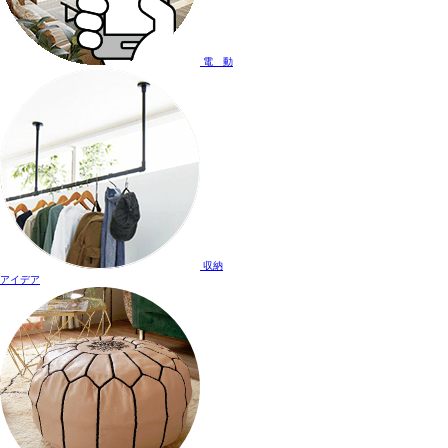
電 動
収納
アイデア