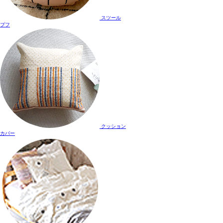
スツール
プフ
クッション
カバー