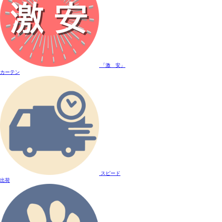
「激 安」
カーテン
スピード
出荷