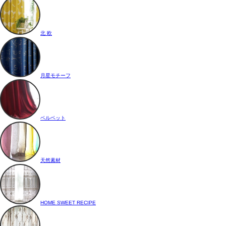
北 欧
月星モチーフ
ベルベット
天然素材
HOME SWEET RECIPE