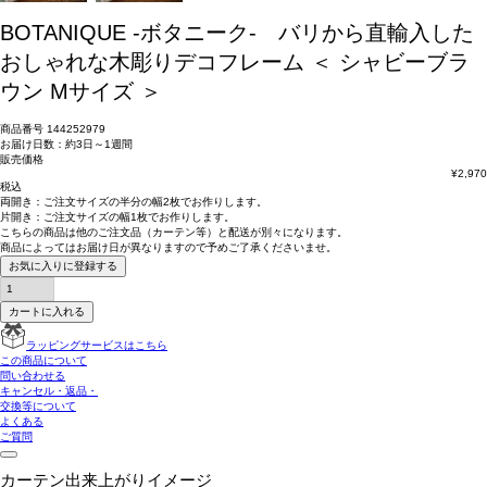
BOTANIQUE -ボタニーク- バリから直輸入した
おしゃれな木彫りデコフレーム ＜ シャビーブラ
ウン Mサイズ ＞
商品番号
144252979
お届け日数：約3日～1週間
販売価格
¥
2,970
税込
両開き：
ご注文サイズの半分の幅2枚
でお作りします。
片開き：
ご注文サイズの幅1枚
でお作りします。
こちらの商品は
他のご注文品（カーテン等）と配送が別々
になります。
商品によっては
お届け日が異なります
ので予めご了承くださいませ。
お気に入りに登録する
カートに入れる
ラッピングサービスはこちら
この商品について
問い合わせる
キャンセル・返品・
交換等について
よくある
ご質問
カーテン出来上がりイメージ