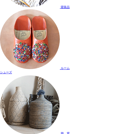
寝装品
ルーム
シューズ
雑 貨