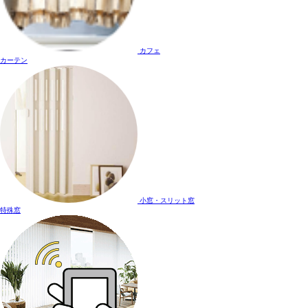
カフェ
カーテン
小窓・スリット窓
特殊窓