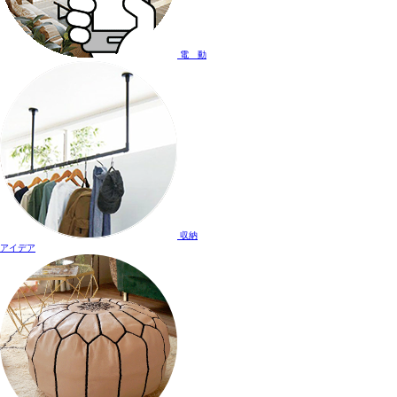
電 動
収納
アイデア