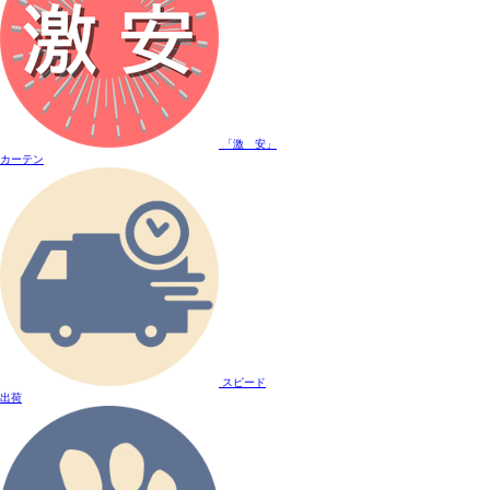
「激 安」
カーテン
スピード
出荷