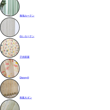
無地カーテン
白いカーテン
子供部屋
Disney®
和風モダン