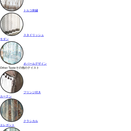
トルコ刺繍
スタイリッシュ
モダン
オパールデザイン
Other Taste
その他のテイスト
フリンジ付き
カーテン
クラシカル
エレガント