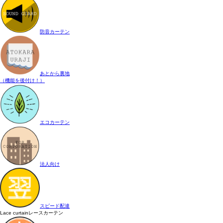
防音カーテン
あとから裏地
（機能を後付け！）
エコカーテン
法人向け
スピード配達
Lace curtain
レースカーテン