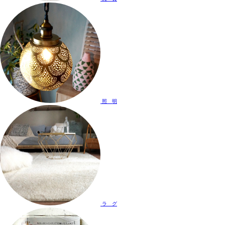
照 明
ラ グ