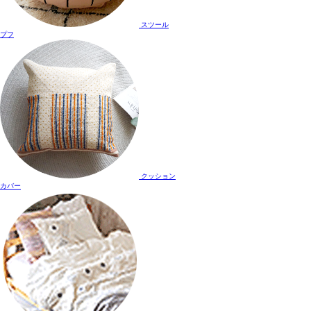
スツール
プフ
クッション
カバー