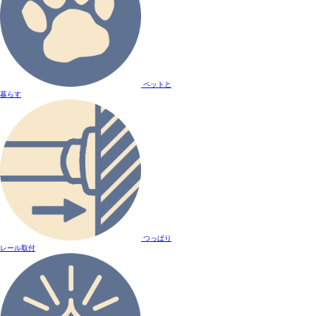
ペットと
暮らす
つっぱり
レール取付