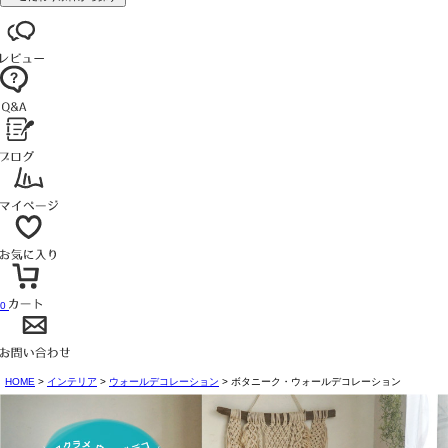
0
HOME
インテリア
ウォールデコレーション
ボタニーク・ウォールデコレーション