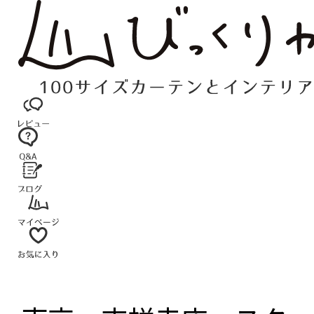
コ
ン
テ
ン
ツ
へ
ス
キ
ッ
プ