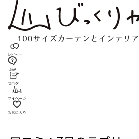
コ
ン
テ
ン
ツ
へ
ス
キ
ッ
プ