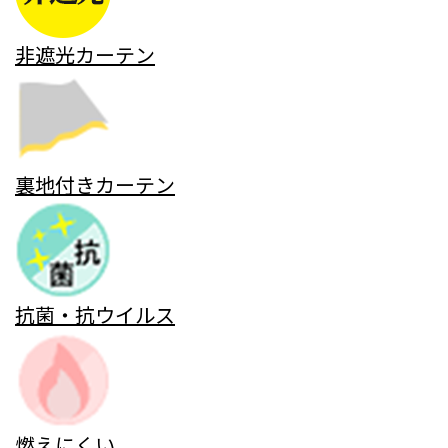
非遮光カーテン
裏地付きカーテン
抗菌・抗ウイルス
燃えにくい