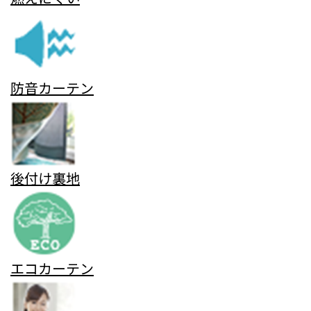
防音カーテン
後付け裏地
エコカーテン