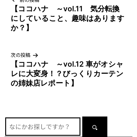
投
【ココハナ ～vol.11 気分転換
稿
にしていること、趣味はあります
ナ
か？】
ビ
ゲ
次の投稿
【ココハナ ～vol.12 車がオシャ
ー
レに大変身！？びっくりカーテン
シ
の姉妹店レポート】
ョ
ン