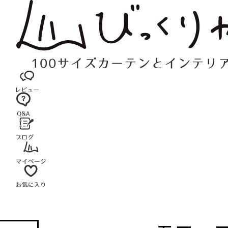
コ
ン
テ
ン
ツ
へ
ス
キ
ッ
プ