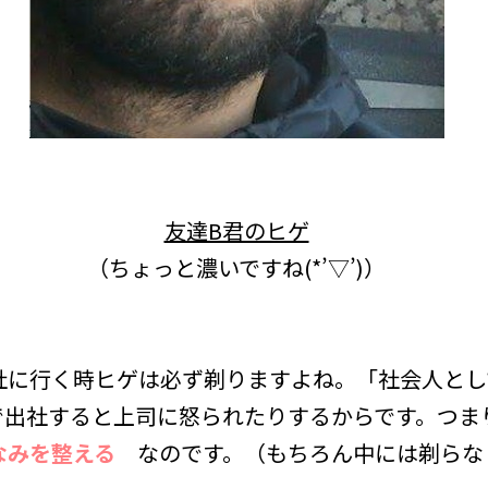
友達B君のヒゲ
（ちょっと濃いですね(*’▽’)）
社に行く時ヒゲは必ず剃りますよね。「社会人とし
で出社すると上司に怒られたりするからです。つま
なみを整える
なのです。（もちろん中には剃らな