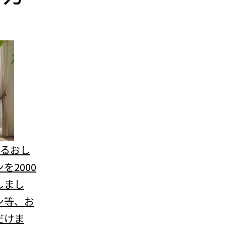
べるおし
を2000
しまし
ン等、お
だけま