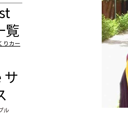
st
一覧
e
サ
ス