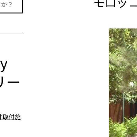
モロッコ
n
ry
リー
寸取付施