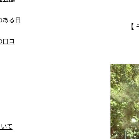
のある日
【
の口コ