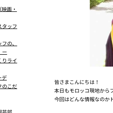
（映画・
スタッフ
ッフの、
」ー
くりライ
ーデ
皆さまこんにちは！
フのこだ
本日もモロッコ現地から
今回はどんな情報なのかド
園芸部