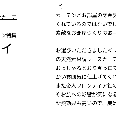
`*)
カーテンとお部屋の雰囲
くれているのではないで
素敵なお部屋づくりのお
テイ
お選びいただきました＜
の天然素材調レースカー
おっしゃるとおり真っ白
かい雰囲気に仕上げてく
また帝人フロンティア社
やお肌への影響が気にな
断熱効果も高いので、夏