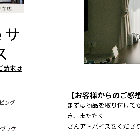
e
サ
ス
【お客様からのご感
まずは商品を取り付けて
き、またたく
さんアドバイスをくださ