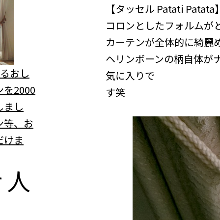
【タッセル Patati Patata
コロンとしたフォルムが
カーテンが全体的に綺麗
ヘリンボーンの柄自体が
べるおし
気に入りで
を2000
す笑
しまし
ン等、お
だけま
r
人