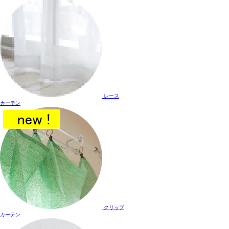
レース
カーテン
クリップ
カーテン