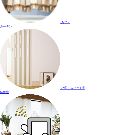
カフェ
カーテン
小窓・スリット窓
特殊窓