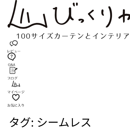
コ
ン
テ
ン
ツ
へ
ス
キ
ッ
プ
タグ:
シームレス