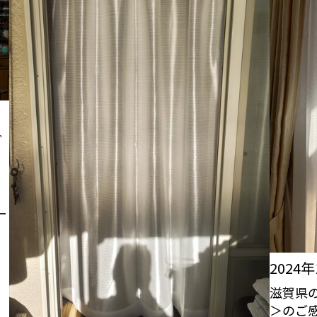
ご
ー
2024
滋賀県
＞のご