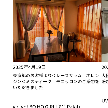
2025年4月19日
2
東京都のお客様より＜レースサラム オレン
大
ジ＞＜ミスティーク モロッコ＞のご感想を
感
いただきました
び
びっくりカーテンの口コミ：MY LOVELY
ROOM
U
go! go! BO HO GIRL!(81) Patati