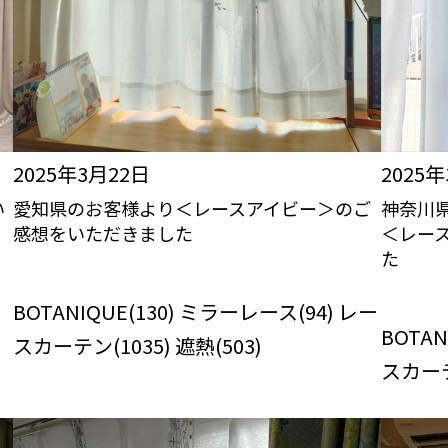
2025年3月22日
2025
い
愛知県のお客様より＜レースアイビー＞のご
神奈川
感想をいただきました
＜レー
た
びっくりカーテンの口コミ：MY LOVELY
ROOM
びっくり
RO
ス
BOTANIQUE(130) ミラーレース(94) レー
BOTAN
スカーテン(1035) 遮熱(503)
スカーテン