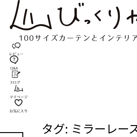
コ
ン
テ
ン
ツ
へ
ス
キ
ッ
プ
タグ:
ミラーレー