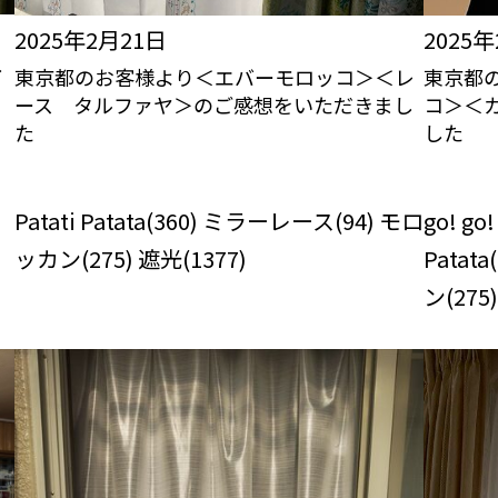
2025年2月21日
2025
イ
東京都のお客様より＜エバーモロッコ＞＜レ
東京都
ース タルファヤ＞のご感想をいただきまし
コ＞＜
た
した
びっくりカーテンの口コミ：MY LOVELY
びっくり
ROOM
RO
)
Patati Patata(360) ミラーレース(94) モロ
go! go!
ッカン(275) 遮光(1377)
Patat
ン(275