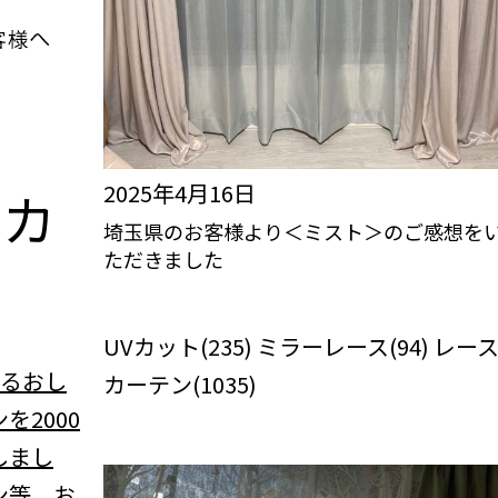
2025年4月16日
n
カ
埼玉県のお客様より＜ミスト＞のご感想を
ただきました
びっくりカーテンの口コミ：MY LOVELY
ROOM
UVカット(235) ミラーレース(94) レー
べるおし
カーテン(1035)
を2000
しまし
ン等、お