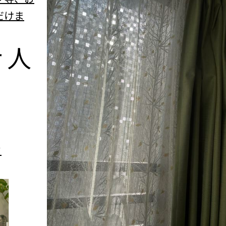
だけま
r
人