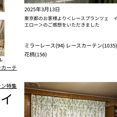
2025年3月13日
東京都のお客様より＜レースプランツェ 
エロー＞のご感想をいただきました
びっくりカーテンの口コミ：MY LOVELY
ROOM
ミラーレース(94) レースカーテン(1035
花柄(156)
テイ