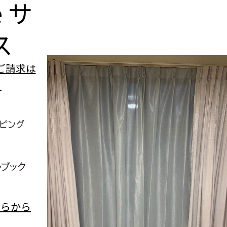
e
サ
ス