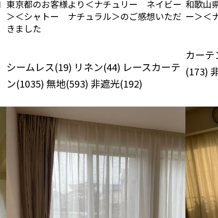
コ
東京都のお客様より＜ナチュリー ネイビー
和歌山県
＞＜シャトー ナチュラル＞のご感想いただ
ー＞＜
きました
びっくり
RO
びっくりカーテンの口コミ：MY LOVELY
ROOM
カーテン
シームレス(19) リネン(44) レースカーテ
(173)
ン(1035) 無地(593) 非遮光(192)