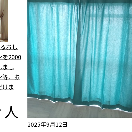
べるおし
を2000
しまし
ン等、お
だけま
r
人
2025年9月12日