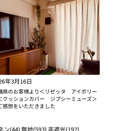
026年3月16日
縄県のお客様より＜リゼッタ アイボリー
＜クッションカバー ジプシーミューズ＞
ご感想をいただきました
っくりカーテンの口コミ：MY LOVELY
ROOM
ン(44) 無地(593) 非遮光(192)