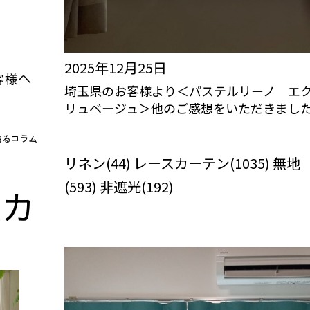
2025年12月25日
埼玉県のお客様より＜パステルリーノ エ
リュベージュ＞他のご感想をいただきまし
びっくりカーテンの口コミ：MY LOVELY
ROOM
リネン(44) レースカーテン(1035) 無地
(593) 非遮光(192)
n
カ