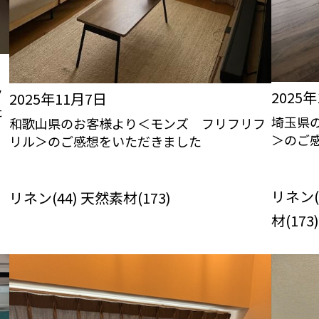
ク
2025
2025年11月7日
た
埼玉県
和歌山県のお客様より＜モンズ フリフリフ
＞のご
リル＞のご感想をいただきました
びっくり
びっくりカーテンの口コミ：MY LOVELY
RO
ROOM
リネン(
リネン(44) 天然素材(173)
材(173