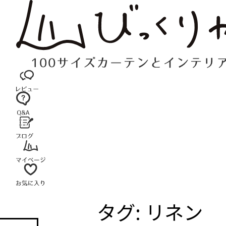
コ
ン
テ
ン
ツ
へ
ス
キ
ッ
プ
タグ:
リネン