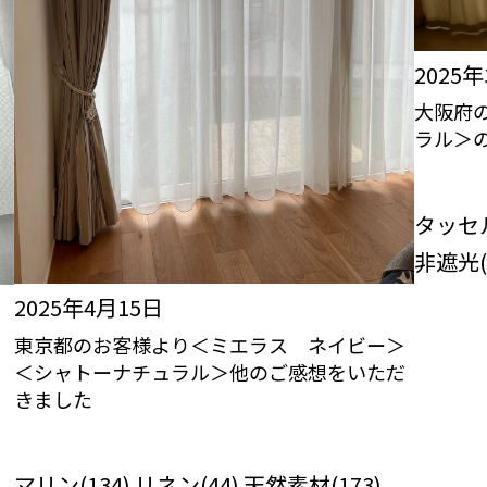
2025
大阪府
ラル＞
びっくり
RO
タッセル(
非遮光(1
2025年4月15日
東京都のお客様より＜ミエラス ネイビー＞
ス
＜シャトーナチュラル＞他のご感想をいただ
きました
びっくりカーテンの口コミ：MY LOVELY
ROOM
マリン(134) リネン(44) 天然素材(173)