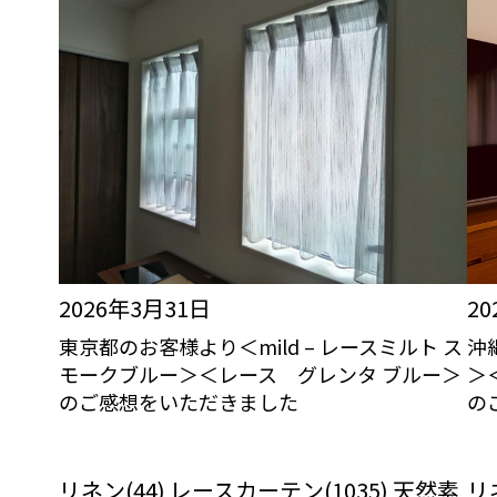
2026年3月31日
2
東京都のお客様より＜mild – レースミルト ス
沖
モークブルー＞＜レース グレンタ ブルー＞
＞
のご感想をいただきました
の
びっくりカーテンの口コミ：MY LOVELY
び
ROOM
リネン(44) レースカーテン(1035) 天然素
リネ