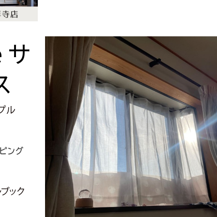
e
サ
ス