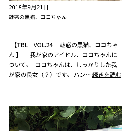
い
2018年9月21日
に
魅惑の黒猫、ココちゃん
行
突き抜けろ！びっくりライフ【TBL】
く
スタッフブログ
コラム
＞
【TBL VOL.24 魅惑の黒猫、ココちゃ
の
ん 】 我が家のアイドル、ココちゃんに
巻
ついて。 ココちゃんは、しっかりした我
魅
が家の長女（？）です。 ハン…
続きを読む
惑
の
黒
猫
コ