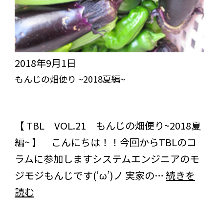
編
2018年9月1日
もんじの畑便り ~2018夏編~
突き抜けろ！びっくりライフ【TBL】
スタッフブログ
コラム
【 TBL VOL.21 もんじの畑便り~2018夏
編~ 】 こんにちは！！今回からTBLのコ
ラムに参加しますシステムエンジニアのモ
ジモジもんじです(‘ω’)ノ 実家の…
続きを
も
読む
ん