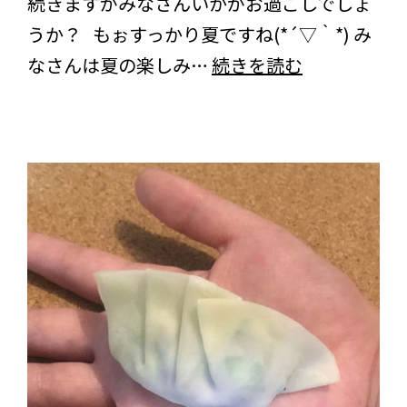
続きますがみなさんいかがお過ごしでしょ
うか？ もぉすっかり夏ですね(*´▽｀*) み
み
なさんは夏の楽しみ…
続きを読む
な
さ
ん
の
趣
味
は
何
で
す
か？