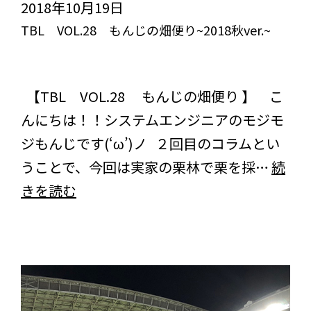
ー
2018年10月19日
(前
TBL VOL.28 もんじの畑便り~2018秋ver.~
編)
突き抜けろ！びっくりライフ【TBL】
＞
スタッフブログ
コラム
【TBL VOL.28 もんじの畑便り 】 こ
んにちは！！システムエンジニアのモジモ
ジもんじです(‘ω’)ノ ２回目のコラムとい
うことで、今回は実家の栗林で栗を採…
続
TBL
きを読む
VOL.28
も
ん
じ
の