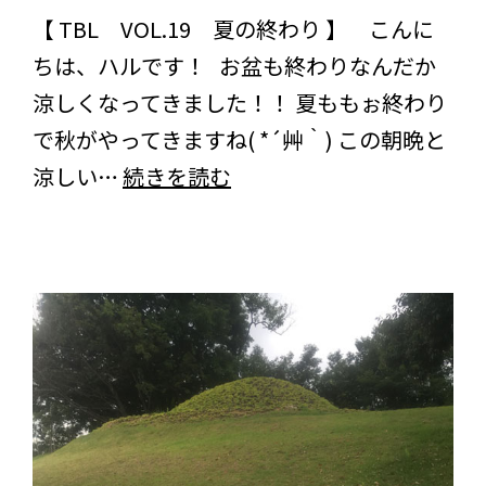
【 TBL VOL.19 夏の終わり 】 こんに
ちは、ハルです！ お盆も終わりなんだか
涼しくなってきました！！ 夏ももぉ終わり
で秋がやってきますね( *´艸｀) この朝晩と
夏
涼しい…
続きを読む
の
終
わ
り