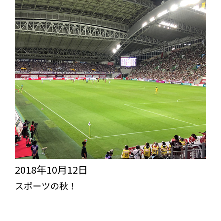
畑
便
り
~2018
秋
ver.~
2018年10月12日
スポーツの秋！
突き抜けろ！びっくりライフ【TBL】
スタッフブログ
コラム