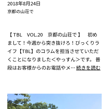
2018年8月24日
京都の山荘で
突き抜けろ！びっくりライフ【TBL】
スタッフブログ
コラム
【 TBL VOL.20 京都の山荘で 】 初め
まして！今週から突き抜けろ！びっくりラ
イフ【TBL】のコラムを担当させていただ
くことになりました＜やっすん＞です。 普
京
段はお客様からのお電話やメ…
続きを読む
都
の
山
荘
で