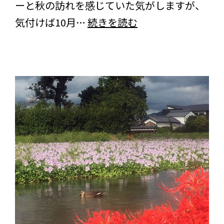
ーと秋の訪れを感じていた気がしますが、
食
気付けば10月…
続きを読む
べ
物
で
心
も
体
も
リ
フ
レ
ッ