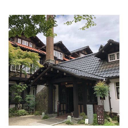
じ
の
畑
便
り
~2018
夏
編
~