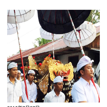
の
あ
り
方。
そ
れ
を
知
っ
て
い
る
の
が