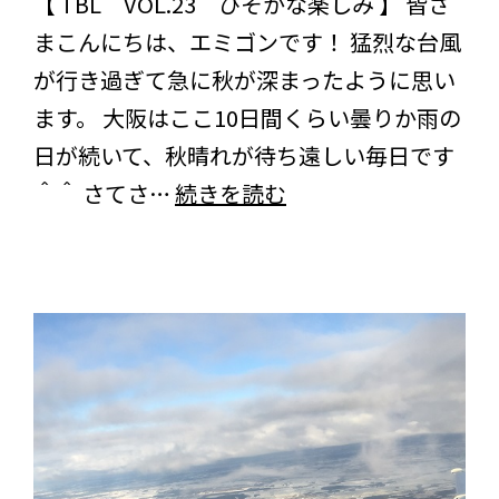
【 TBL VOL.23 ひそかな楽しみ 】 皆さ
まこんにちは、エミゴンです！ 猛烈な台風
が行き過ぎて急に秋が深まったように思い
ます。 大阪はここ10日間くらい曇りか雨の
日が続いて、秋晴れが待ち遠しい毎日です
ひ
＾＾ さてさ…
続きを読む
そ
か
な
楽
し
み