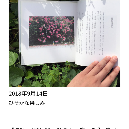
コ
ち
ゃ
ん
2018年9月14日
ひそかな楽しみ
突き抜けろ！びっくりライフ【TBL】
スタッフブログ
コラム