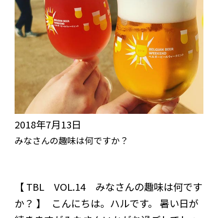
ン
ド
ネ
シ
ア
バ
リ
島
2018年7月13日
編
みなさんの趣味は何ですか？
突き抜けろ！びっくりライフ【TBL】
スタッフブログ
コラム
【 TBL VOL.14 みなさんの趣味は何です
か？ 】 こんにちは。ハルです。 暑い日が