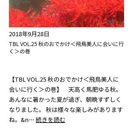
シ
ュ！
2018年9月28日
TBL VOL.25 秋のおでかけ＜飛鳥美人に会いに行
く＞の巻
突き抜けろ！びっくりライフ【TBL】
スタッフブログ
コラム
【TBL VOL.25 秋のおでかけ＜飛鳥美人に
会いに行く＞の巻】 天高く馬肥ゆる秋。
あんなに暑かった夏が過ぎ、朝晩すずしく
なりました。 秋は様々な楽しみがあります
TBL
ね。&n…
続きを読む
VOL.25