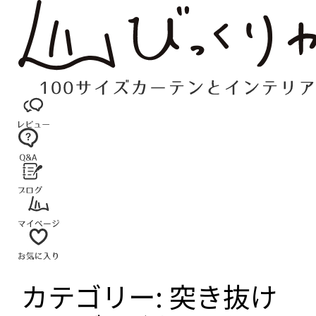
コ
ン
テ
ン
ツ
へ
ス
キ
ッ
プ
カテゴリー:
突き抜け