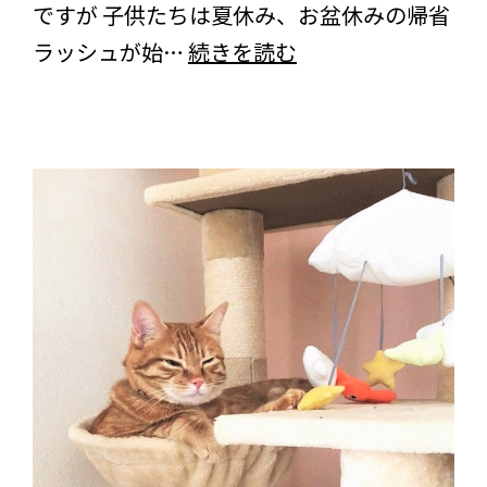
ですが 子供たちは夏休み、お盆休みの帰省
お
ラッシュが始…
続きを読む
で
か
け
＜
奈
良・
明
日
香
村
＞