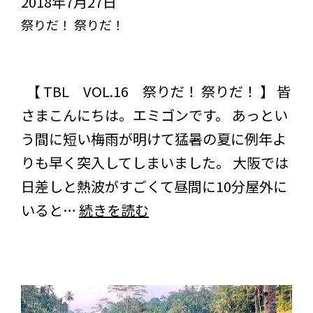
2018年7月27日
猫。
祭りだ！ 祭りだ！
突き抜けろ！びっくりライフ【TBL】
スタッフブログ
コラム
【 TBL VOL.16 祭りだ！ 祭りだ！ 】 皆
さまこんにちは。エミゴンです。 あっとい
う間に短い梅雨が明けて猛暑の夏に例年よ
りも早く突入してしまいました。 大阪では
日差しと熱波がすごくて昼間に10分屋外に
祭
いると…
続きを読む
り
だ！
祭
り