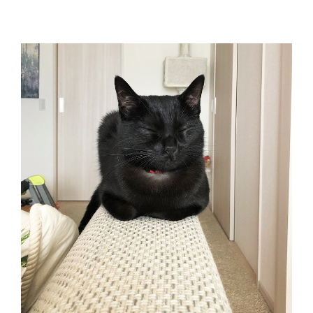
秋
の
お
で
か
け
＜
飛
鳥
美
人
に
会