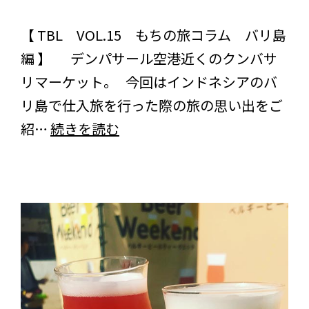
スタッフブログ
コラム
【 TBL VOL.15 もちの旅コラム バリ島
編 】 デンパサール空港近くのクンバサ
リマーケット。 今回はインドネシアのバ
リ島で仕入旅を行った際の旅の思い出をご
も
紹…
続きを読む
ち
の
旅
コ
ラ
ム
イ