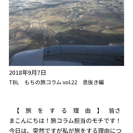
2018年9月7日
TBL もちの旅コラム vol.22 息抜き編
お知らせ
突き抜けろ！びっくりライフ【TBL】
スタッフブログ
コラム
【 旅 を す る 理 由 】 皆さ
まこんにちは！旅コラム担当のモチです！
今日は、突然ですが私が旅をする理由につ