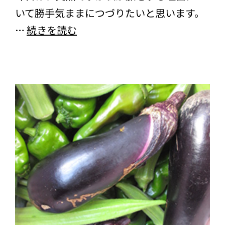
いて勝手気ままにつづりたいと思います。
TBL
…
続きを読む
も
ち
の
旅
コ
ラ
ム
vol.22
息
抜
き