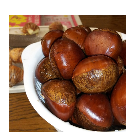
も
ち
の
旅
コ
ラ
ム
＜
イ
ン
ド・
デ
リ