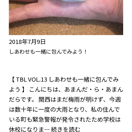
2018年7月9日
しあわせも一緒に包んでみよう！
突き抜けろ！びっくりライフ【TBL】
スタッフブログ
コラム
【 TBL VOL.13 しあわせも一緒に包んでみ
よう 】 こんにちは、あまんだ・ら・あまん
だらです。 関西はまだ梅雨が明けず、今週
は数十年に一度の大雨となり、私の住んで
いる町も緊急警報が発令されたため学校は
し
休校になりま…
続きを読む