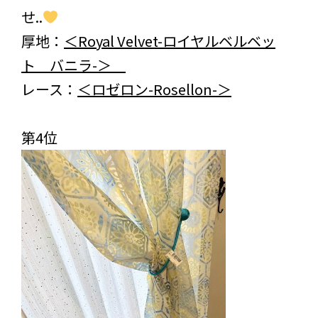
せ..
厚地：
＜Royal Velvet-ロイヤルベルベッ
ト バニラ-＞
レース：
＜ロゼロン-Rosellon-＞
第4位