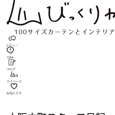
コ
ン
テ
ン
ツ
へ
ス
キ
ッ
プ