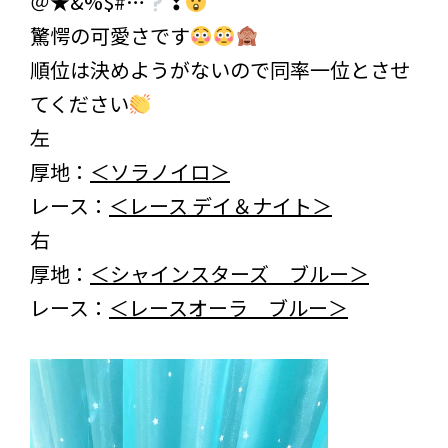
＠★&%$#…
❢
驚愕の可愛さです
順位は決めようがないので同率一位とさせ
てください
左
厚地：
＜ソラノイロ＞
レース：
＜レース デイ＆ナイト＞
右
厚地：
＜シャインスターズ ブルー＞
レース：
＜レースオーラ ブルー＞