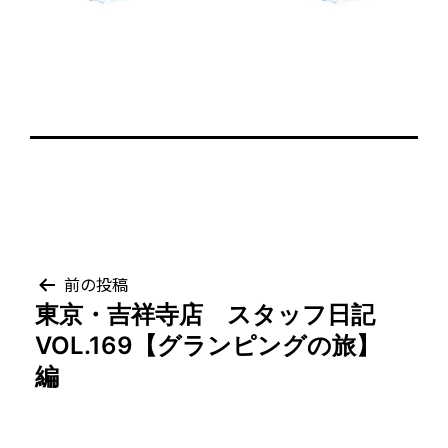
投
前の投稿
東京・吉祥寺店 スタッフ日記
稿
VOL.169【グランピングの旅】
ナ
編
ビ