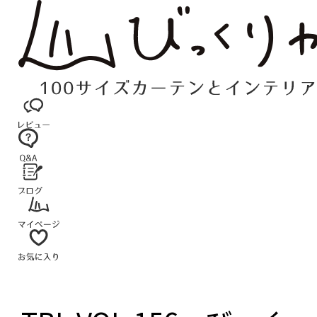
コ
ン
テ
ン
ツ
へ
ス
キ
ッ
プ