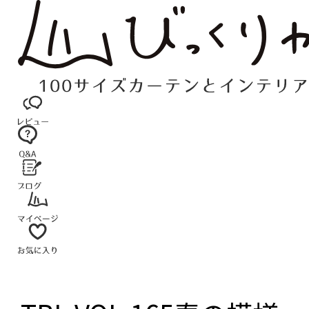
コ
ン
テ
ン
ツ
へ
ス
キ
ッ
プ