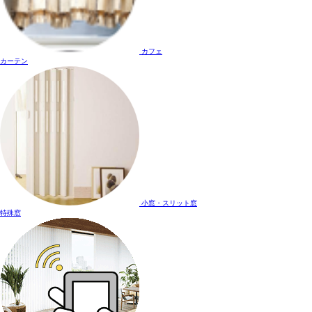
カフェ
カーテン
小窓・スリット窓
特殊窓