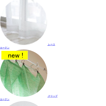
レース
カーテン
クリップ
カーテン