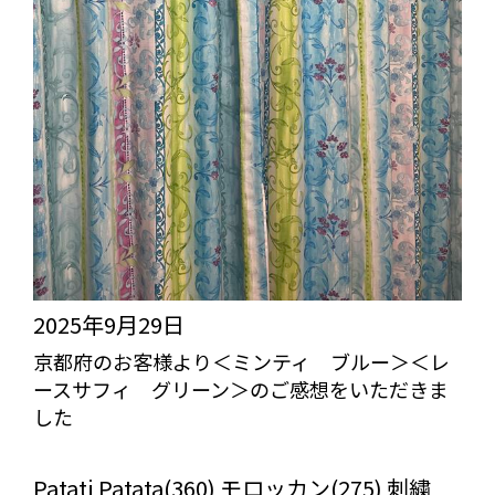
2025年9月29日
京都府のお客様より＜ミンティ ブルー＞＜レ
ースサフィ グリーン＞のご感想をいただきま
した
びっくりカーテンの口コミ：MY LOVELY ROOM
Patati Patata(360) モロッカン(275) 刺繍