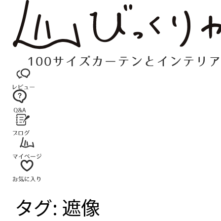
コ
ン
テ
ン
ツ
へ
ス
キ
ッ
プ
タグ:
遮像