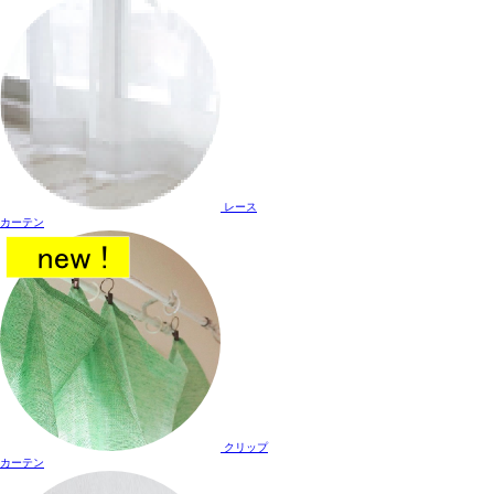
レース
カーテン
クリップ
カーテン