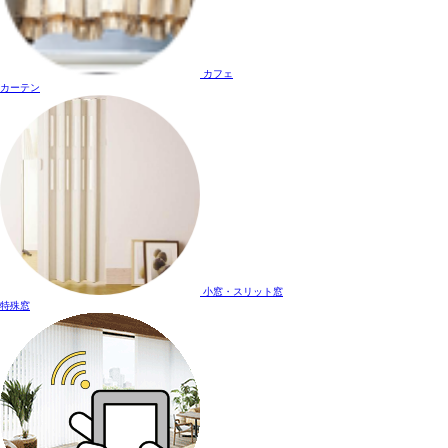
カフェ
カーテン
小窓・スリット窓
特殊窓