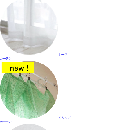
レース
カーテン
クリップ
カーテン