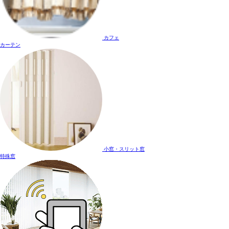
カフェ
カーテン
小窓・スリット窓
特殊窓