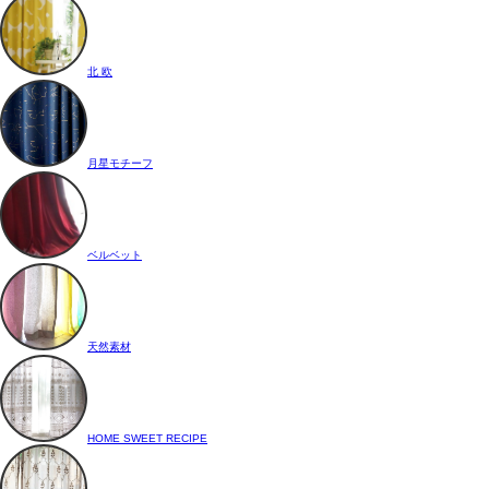
北 欧
月星モチーフ
ベルベット
天然素材
HOME SWEET RECIPE