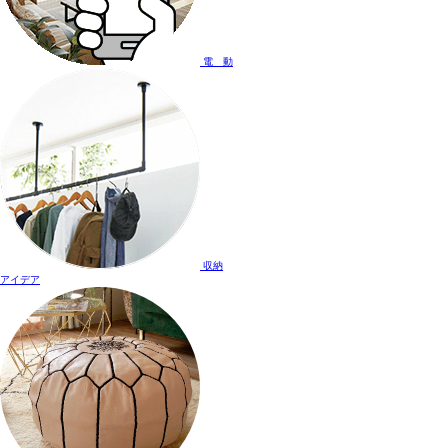
電 動
収納
アイデア