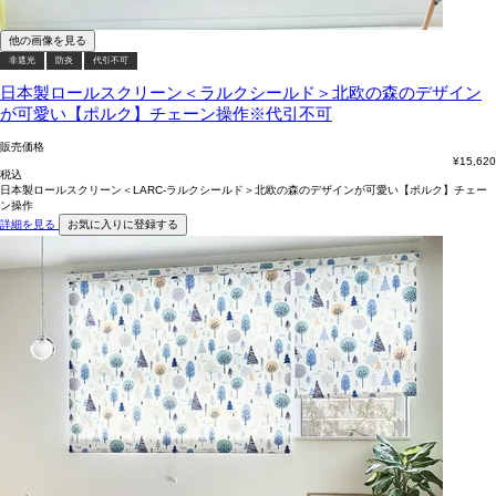
他の画像を見る
非遮光
防炎
代引不可
日本製ロールスクリーン＜ラルクシールド＞北欧の森のデザイン
が可愛い【ポルク】チェーン操作※代引不可
販売価格
¥
15,620
税込
日本製ロールスクリーン＜LARC-ラルクシールド＞北欧の森のデザインが可愛い【ポルク】チェー
ン操作
詳細を見る
お気に入りに登録する