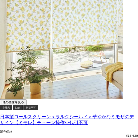
他の画像を見る
非遮光
防炎
代引不可
日本製ロールスクリーン＜ラルクシールド＞華やかなミモザのデ
ザイン【ミモレ】チェーン操作※代引不可
販売価格
¥
15,620