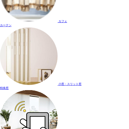
カフェ
カーテン
小窓・スリット窓
特殊窓