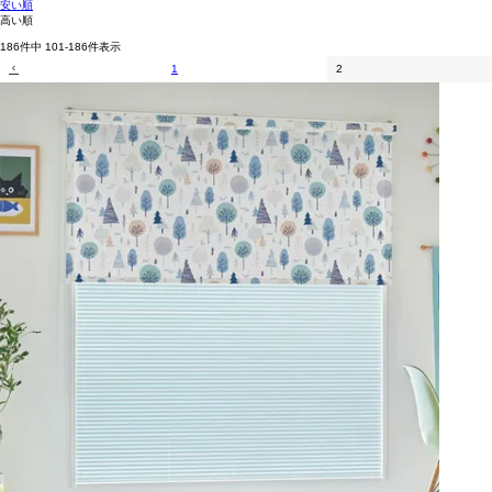
安い順
高い順
186
件中
101
-
186
件表示
1
2