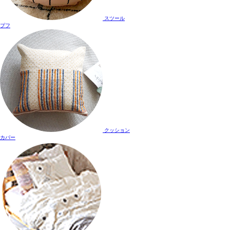
スツール
プフ
クッション
カバー