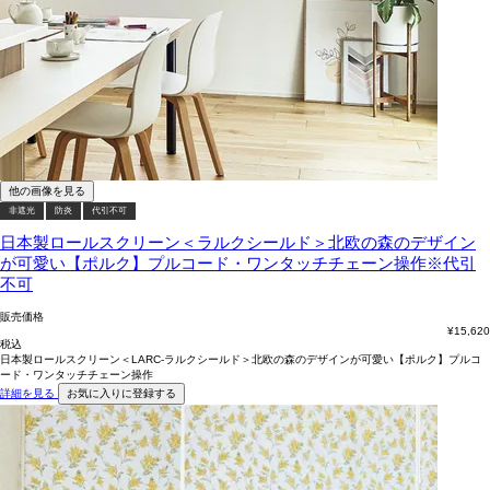
他の画像を見る
非遮光
防炎
代引不可
日本製ロールスクリーン＜ラルクシールド＞北欧の森のデザイン
が可愛い【ポルク】プルコード・ワンタッチチェーン操作※代引
不可
販売価格
¥
15,620
税込
日本製ロールスクリーン＜LARC-ラルクシールド＞北欧の森のデザインが可愛い【ポルク】プルコ
ード・ワンタッチチェーン操作
詳細を見る
お気に入りに登録する