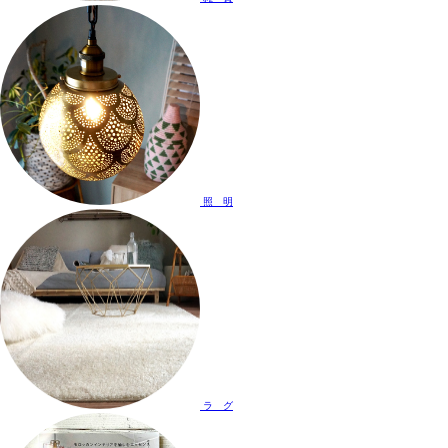
照 明
ラ グ