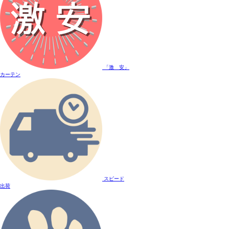
「激 安」
カーテン
スピード
出荷