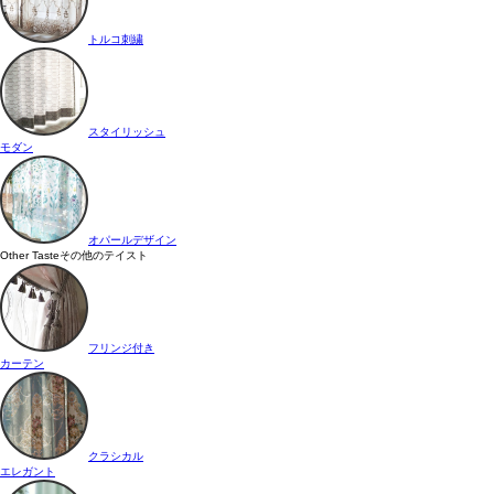
トルコ刺繍
スタイリッシュ
モダン
オパールデザイン
Other Taste
その他のテイスト
フリンジ付き
カーテン
クラシカル
エレガント