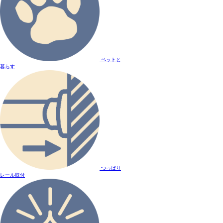
ペットと
暮らす
つっぱり
レール取付