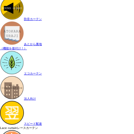
防音カーテン
あとから裏地
（機能を後付け！）
エコカーテン
法人向け
スピード配達
Lace curtain
レースカーテン