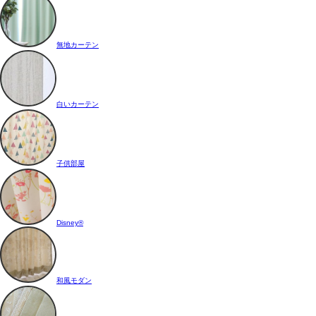
無地カーテン
白いカーテン
子供部屋
Disney®
和風モダン