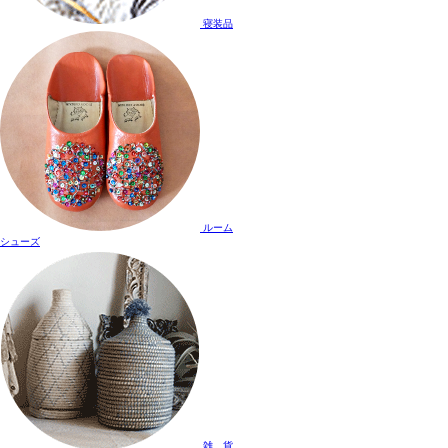
寝装品
ルーム
シューズ
雑 貨