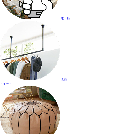
電 動
収納
アイデア