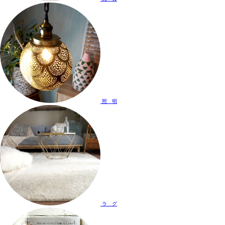
照 明
ラ グ