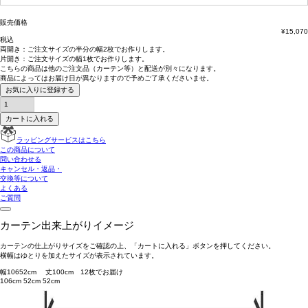
販売価格
¥
15,070
税込
両開き：
ご注文サイズの半分の幅2枚
でお作りします。
片開き：
ご注文サイズの幅1枚
でお作りします。
こちらの商品は
他のご注文品（カーテン等）と配送が別々
になります。
商品によっては
お届け日が異なります
ので予めご了承くださいませ。
お気に入りに登録する
カートに入れる
ラッピングサービスはこちら
この商品について
問い合わせる
キャンセル・返品・
交換等について
よくある
ご質問
カーテン出来上がりイメージ
カーテンの仕上がりサイズをご確認の上、「カートに入れる」ボタンを押してください。
横幅はゆとりを加えたサイズが表示されています。
幅
106
52
cm 丈
100
cm
1
2
枚でお届け
106cm
52cm
52cm