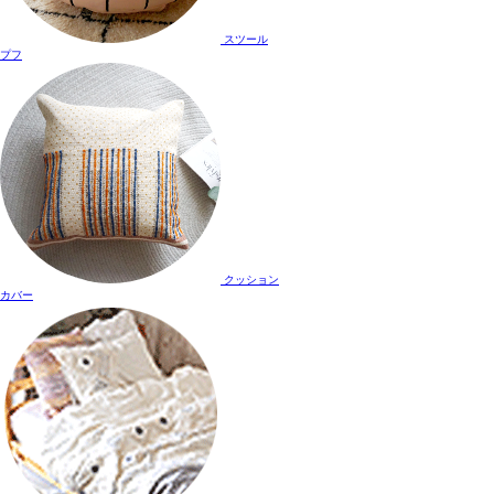
スツール
プフ
クッション
カバー