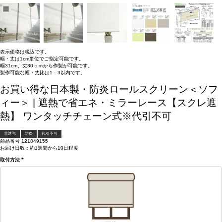
表示価格は税込です。
幅・丈は1cm単位でご指定可能です。
幅31cm、丈30ｃｍから作製が可能です。
製作可能な幅・丈比は1：3以内です。
お買い得な日本製・防炎ロールスクリーン＜ソフ
ィー＞ | 遮熱で省エネ・ミラーレース【スクレ遮
熱】 ワンタッチチェーン式※代引不可
非遮光
防炎
代引不可
商品番号
121849155
お届け日数：約1週間から10日程度
取付方法
(必
須)