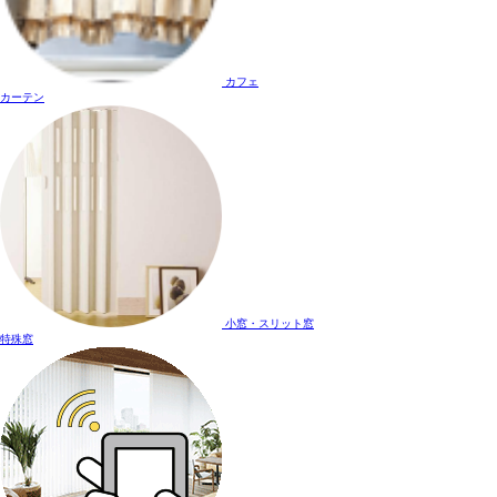
カフェ
カーテン
小窓・スリット窓
特殊窓