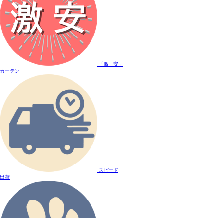
「激 安」
カーテン
スピード
出荷