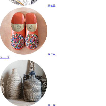
寝装品
ルーム
シューズ
雑 貨