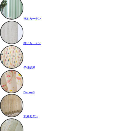
無地カーテン
白いカーテン
子供部屋
Disney®
和風モダン