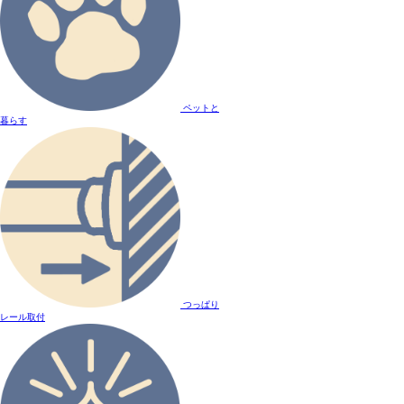
ペットと
暮らす
つっぱり
レール取付