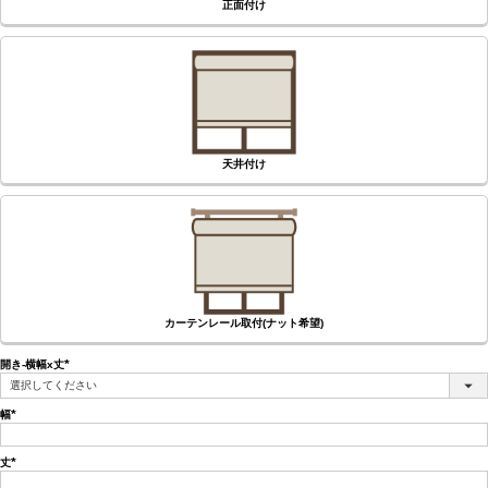
正面付け
天井付け
カーテンレール取付(ナット希望)
開き-横幅x丈
(必
須)
幅
(必
須)
丈
(必