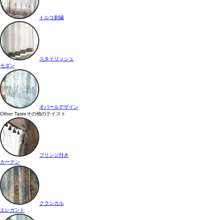
トルコ刺繍
スタイリッシュ
モダン
オパールデザイン
Other Taste
その他のテイスト
フリンジ付き
カーテン
クラシカル
エレガント