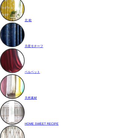
北 欧
月星モチーフ
ベルベット
天然素材
HOME SWEET RECIPE