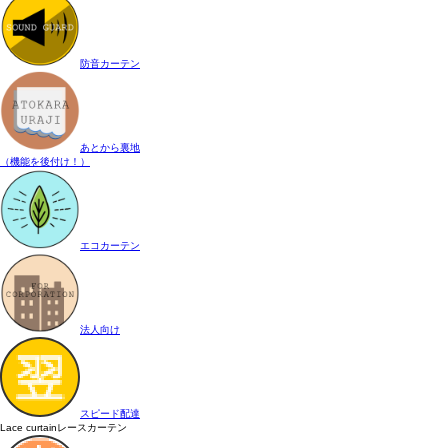
防音カーテン
あとから裏地
（機能を後付け！）
エコカーテン
法人向け
スピード配達
Lace curtain
レースカーテン