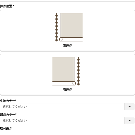
須)
操作位置
(必
須)
左操作
右操作
生地カラー
(必
須)
部品カラー
(必
須)
取付高さ