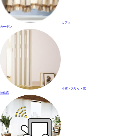
カフェ
カーテン
小窓・スリット窓
特殊窓