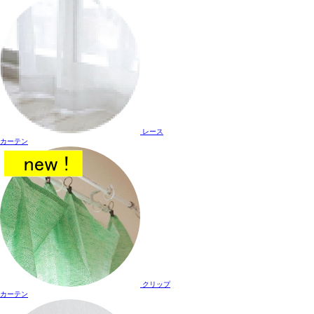
レース
カーテン
クリップ
カーテン