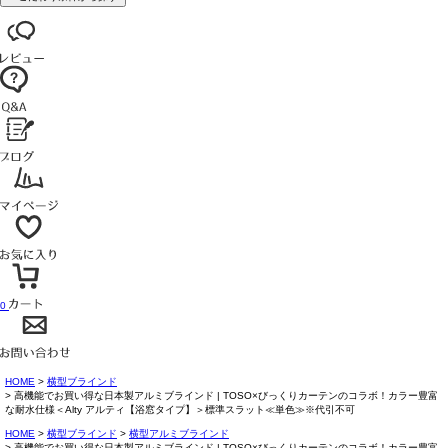
0
HOME
横型ブラインド
高機能でお買い得な日本製アルミブラインド | TOSO×びっくりカーテンのコラボ！カラー豊富
な耐水仕様＜Alty アルティ【浴窓タイプ】＞標準スラット≪単色≫※代引不可
HOME
横型ブラインド
横型アルミブラインド
高機能でお買い得な日本製アルミブラインド | TOSO×びっくりカーテンのコラボ！カラー豊富