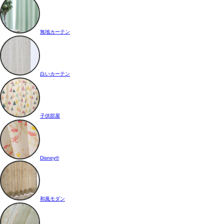
無地カーテン
白いカーテン
子供部屋
Disney®
和風モダン