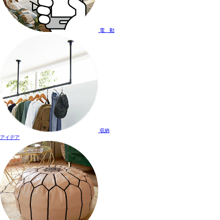
電 動
収納
アイデア