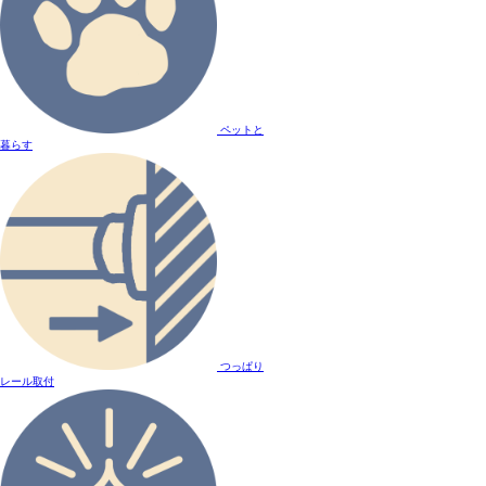
ペットと
暮らす
つっぱり
レール取付