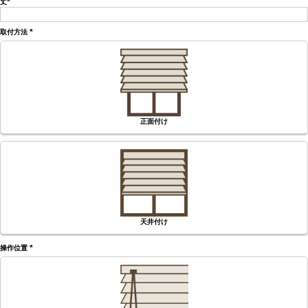
丈
(必
須)
取付方法
(必
須)
正面付け
天井付け
操作位置
(必
須)