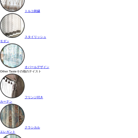
トルコ刺繍
スタイリッシュ
モダン
オパールデザイン
Other Taste
その他のテイスト
フリンジ付き
カーテン
クラシカル
エレガント