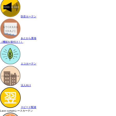
防音カーテン
あとから裏地
（機能を後付け！）
エコカーテン
法人向け
スピード配達
Lace curtain
レースカーテン