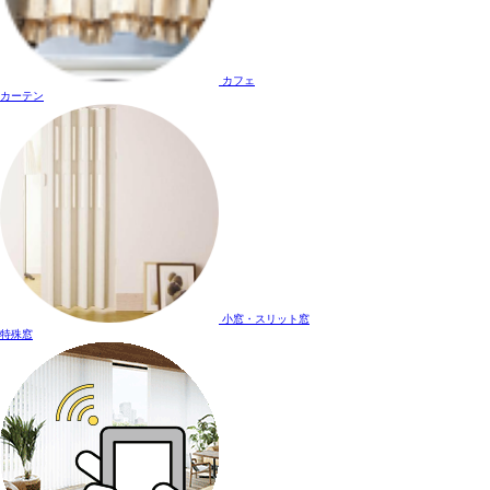
カフェ
カーテン
小窓・スリット窓
特殊窓