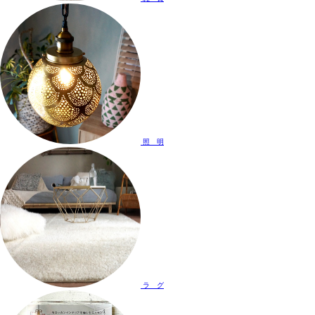
照 明
ラ グ