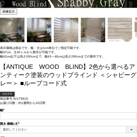
画像拡大
表示価格は税込です。幅・丈は1cm単位でご指定可能です。
幅37cm、丈40ｃｍから製作が可能です。
幅42cm以下は高さ200cmまで、幅43～48cmは高さ260cmまでの製作です。
【ANTIQUE WOOD BLIND】2色から選べるア
ンティーク塗装のウッドブラインド ＜シャビーグ
レー＞ ■ループコード式
代引不可
商品番号
92175819
お届け日数：約1週間から10日間
幅
(必
須)
開き-横幅x丈
(必
須)