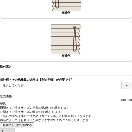
左操作
右操作
取付高さ
※沖縄・その他離島の送料は【別途見積】が必要です
(必
須)
販売価格
¥
30,690
税込
両開き：
ご注文サイズの半分の幅2枚
でお作りします。
片開き：
ご注文サイズの幅1枚
でお作りします。
こちらの商品は
他のご注文品（カーテン等）と配送が別々
になります。
商品によっては
お届け日が異なります
ので予めご了承くださいませ。
お気に入りに登録する