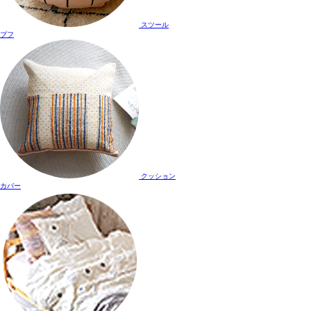
スツール
プフ
クッション
カバー