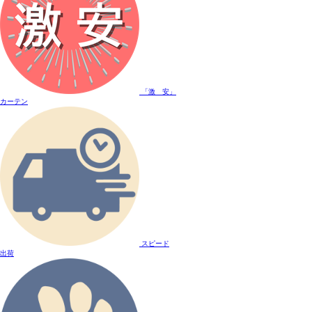
「激 安」
カーテン
スピード
出荷