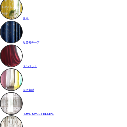
北 欧
月星モチーフ
ベルベット
天然素材
HOME SWEET RECIPE