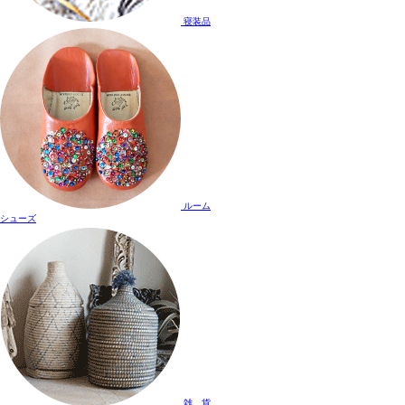
寝装品
ルーム
シューズ
雑 貨