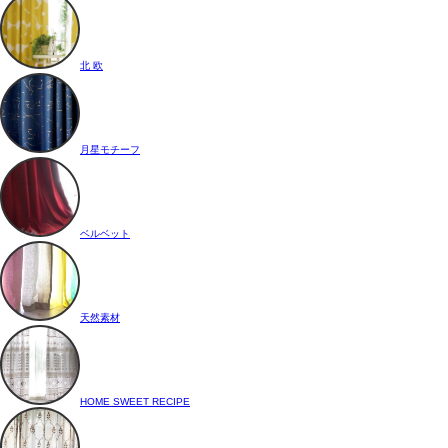
北 欧
月星モチーフ
ベルベット
天然素材
HOME SWEET RECIPE