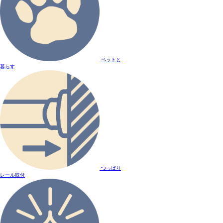
ペットと
暮らす
つっぱり
レール取付