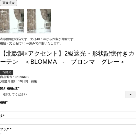
画像拡大
表示価格は税込です。丈は40ｃｍから作製が可能です。
横幅・丈ともに1ｃｍ刻みで作製いたします。
【北欧調×アクセント】2級遮光・形状記憶付きカ
ーテン ＜BLOMMA - ブロンマ グレー＞
2級遮光
商品番号
135296602
お届け日数：10日間 前後
開き-横幅x丈
(必
須)
横幅
(必
須)
丈
(必
須)
フック
(必