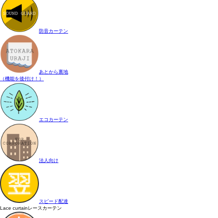
防音カーテン
あとから裏地
（機能を後付け！）
エコカーテン
法人向け
スピード配達
Lace curtain
レースカーテン