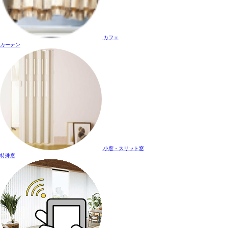
カフェ
カーテン
小窓・スリット窓
特殊窓