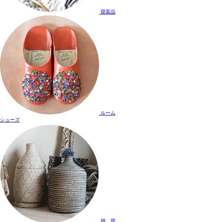
寝装品
ルーム
シューズ
雑 貨