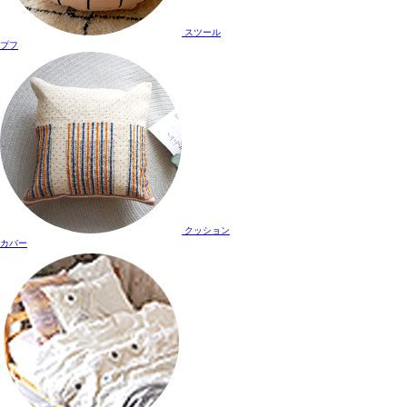
スツール
プフ
クッション
カバー