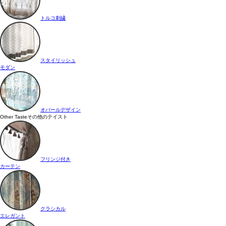
トルコ刺繍
スタイリッシュ
モダン
オパールデザイン
Other Taste
その他のテイスト
フリンジ付き
カーテン
クラシカル
エレガント