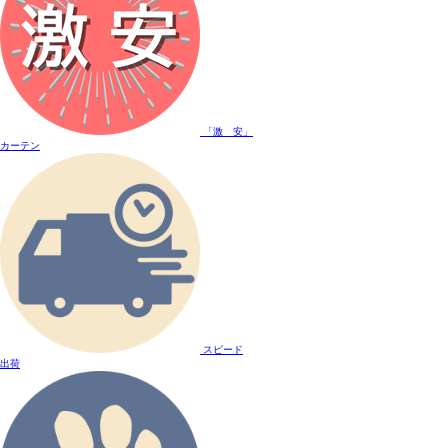
「激 安」
カーテン
スピード
出荷