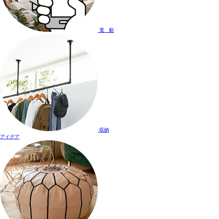
電 動
収納
アイデア