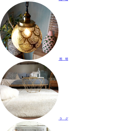
照 明
ラ グ