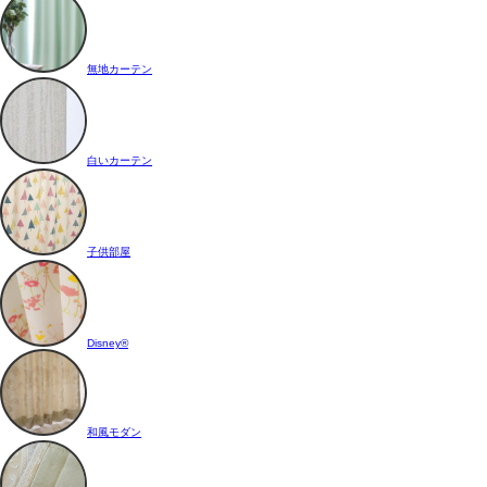
無地カーテン
白いカーテン
子供部屋
Disney®
和風モダン