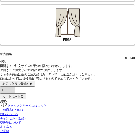
両開き
販売価格
¥
5,940
税込
両開き：
ご注文サイズの半分の幅2枚
でお作りします。
片開き：
ご注文サイズの幅1枚
でお作りします。
こちらの商品は
他のご注文品（カーテン等）と配送が別々
になります。
商品によっては
お届け日が異なります
ので予めご了承くださいませ。
お気に入りに登録する
カートに入れる
ラッピングサービスはこちら
この商品について
問い合わせる
キャンセル・返品・
交換等について
よくある
ご質問